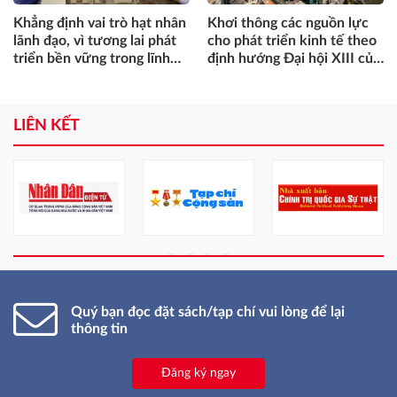
Khơi thông các nguồn lực
Tác động của FDI đến quá
cho phát triển kinh tế theo
trình đổi mới mô hình tăng
định hướng Đại hội XIII của
trưởng kinh tế - Một số vấn
Đảng
đề bàn luận
LIÊN KẾT
Quý bạn đọc đặt sách/tạp chí vui lòng để lại
thông tin
Đăng ký ngay