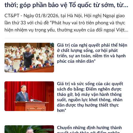
thời; góp phần bảo vệ Tổ quốc từ sớm, từ
xa; mở đường, kết nối và tranh thủ nguồn
CT&PT - Ngày 01/8/2026, tại Hà Nội, Hội nghị Ngoại giao
lực phát triển*
lần thứ 33 với chủ đề “Phát huy vai trò tiên phong và thực
hiện nhiệm vụ trọng yếu, thường xuyên của đối ngoại Việt
Nam trong kỷ nguyên mới” khai mạc theo hình thức trực
tiếp kết hợp trực tuyến tới các địa phương và các cơ quan
Giá trị của nghị quyết phải thể hiện
ở chất lượng sống, cơ hội phát
đại diện Việt Nam tại nước ngoài. Tổng Bí thư, Chủ tịch
triển, sự an toàn, niềm tin và hạnh
nước Tô Lâm dự và phát biểu chỉ đạo Hội nghị. Tạp chí
phúc của nhân dân*
Chính trị và Phát triển điện tử trân trọng giới thiệu toàn
văn phát biểu quan trọng của Tổng Bí thư, Chủ tịch nước Tô
Lâm.
Giá trị và sức sống của các quyết
sách đo bằng: Điểm nghẽn được
tháo gỡ, bộ máy vận hành thông
suốt, nguồn lực khơi thông, nhân
dân được thụ hưởng thiết thực
hơn*
Chuyển những định hướng thành