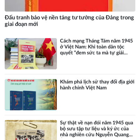
Đấu tranh bảo vệ nền tảng tư tưởng của Đảng trong
giai đoạn mới
Cách mạng Tháng Tám năm 1945
ở Việt Nam: Khi toàn dân tộc
quyết “đem sức ta mà tự giải
phóng cho ta” - Công trình nghiên
cứu công phu, toàn diện, khoa
học và khách quan với nhiều
đóng góp mới về Cách mạng
Khám phá lịch sử thay đổi địa giới
Tháng Tám
hành chính Việt Nam
Sự thật về nạn đói năm 1945 qua
bộ sưu tập tư liệu và ký ức của
nhà nghiên cứu Nguyễn Quang