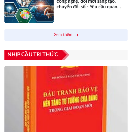
công nghệ, đổi mới sáng tạo,
chuyển đổi số - Yêu cầu quan
trọng thúc đẩy phát triển đất
nước trong kỷ nguyên mới
Xem thêm
NHỊP CẦU TRI THỨC