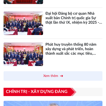
luận, chính trị - Kết quả và định
hướng”
Đại hội Đảng bộ cơ quan Nhà
xuất bản Chính trị quốc gia Sự
thật lần thứ IX, nhiệm kỳ 2025 -
2030 thành công tốt đẹp: Dấu ấn
trách nhiệm và quyết tâm đổi mới
Phát huy truyền thống 80 năm
xây dựng và phát triển, hoàn
thành xuất sắc các mục tiêu,
nhiệm vụ, đóng góp thiết thực,
hiệu quả đối với sự nghiệp cách
mạng của Đảng, của dân tộc*
Xem thêm
CHÍNH TRỊ - XÂY DỰNG ĐẢNG