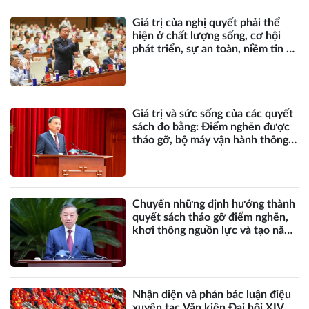
Giá trị của nghị quyết phải thể
hiện ở chất lượng sống, cơ hội
phát triển, sự an toàn, niềm tin và
hạnh phúc của nhân dân*
Giá trị và sức sống của các quyết
sách đo bằng: Điểm nghẽn được
tháo gỡ, bộ máy vận hành thông
suốt, nguồn lực khơi thông, nhân
dân được thụ hưởng thiết thực
hơn*
Chuyển những định hướng thành
quyết sách tháo gỡ điểm nghẽn,
khơi thông nguồn lực và tạo năng
lực phát triển mới*
Nhận diện và phản bác luận điệu
xuyên tạc Văn kiện Đại hội XIV