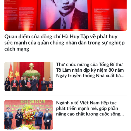
Quan điểm của đồng chí Hà Huy Tập về phát huy
sức mạnh của quần chúng nhân dân trong sự nghiệp
cách mạng
Thư chúc mừng của Tổng Bí thư
Tô Lâm nhân dịp kỷ niệm 80 năm
Ngày truyền thống Nhà xuất bản
Chính trị quốc gia Sự thật
(05/12/1945 - 05/12/2025)
Ngành y tế Việt Nam tiếp tục
phát triển mạnh mẽ, góp phần
nâng cao chất lượng cuộc sống
của nhân dân và đưa đất nước
bước vào kỷ nguyên thịnh vượng,
phát triển