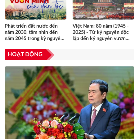
Việt Nam: 80 năm (1945 -
Cuộc cách mạng tinh gọn tổ
2025) - Từ kỷ nguyên độc
chức bộ máy của hệ thống
lập đến kỷ nguyên vươn
chính trị ở Việt Nam hiện
mình của dân tộc
nay - Những giá trị không
thể bóp méo
HOẠT ĐỘNG