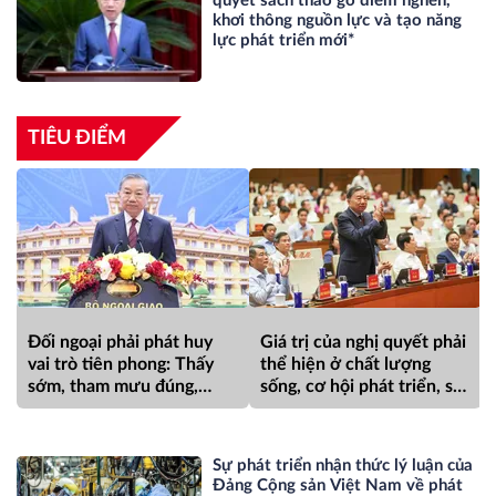
quyết sách tháo gỡ điểm nghẽn,
khơi thông nguồn lực và tạo năng
lực phát triển mới*
TIÊU ĐIỂM
Đối ngoại phải phát huy
Giá trị của nghị quyết phải
vai trò tiên phong: Thấy
thể hiện ở chất lượng
sớm, tham mưu đúng,
sống, cơ hội phát triển, sự
hành động kịp thời; góp
an toàn, niềm tin và hạnh
phần bảo vệ Tổ quốc từ
phúc của nhân dân*
sớm, từ xa; mở đường, kết
Sự phát triển nhận thức lý luận của
nối và tranh thủ nguồn lực
Đảng Cộng sản Việt Nam về phát