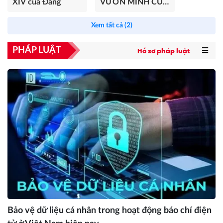
XIV của Đảng
VƯƠN MÌNH CỦA
DÂN TỘC
Xem tất cả (2)
PHÁP LUẬT
Hồ sơ pháp luật
Bảo vệ dữ liệu cá nhân trong hoạt động báo chí điện