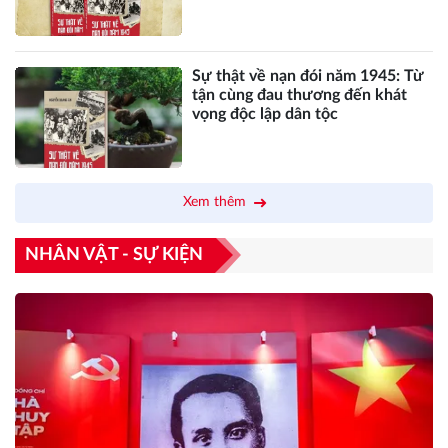
Ân
Sự thật về nạn đói năm 1945: Từ
tận cùng đau thương đến khát
vọng độc lập dân tộc
Xem thêm
NHÂN VẬT - SỰ KIỆN