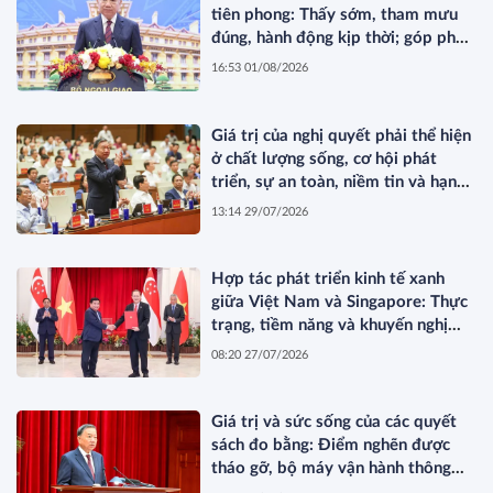
tiên phong: Thấy sớm, tham mưu
đúng, hành động kịp thời; góp phần
bảo vệ Tổ quốc từ sớm, từ xa; mở
16:53 01/08/2026
đường, kết nối và tranh thủ nguồn
lực phát triển*
Giá trị của nghị quyết phải thể hiện
ở chất lượng sống, cơ hội phát
triển, sự an toàn, niềm tin và hạnh
phúc của nhân dân*
13:14 29/07/2026
Hợp tác phát triển kinh tế xanh
giữa Việt Nam và Singapore: Thực
trạng, tiềm năng và khuyến nghị
chính sách
08:20 27/07/2026
Giá trị và sức sống của các quyết
sách đo bằng: Điểm nghẽn được
tháo gỡ, bộ máy vận hành thông
suốt, nguồn lực khơi thông, nhân