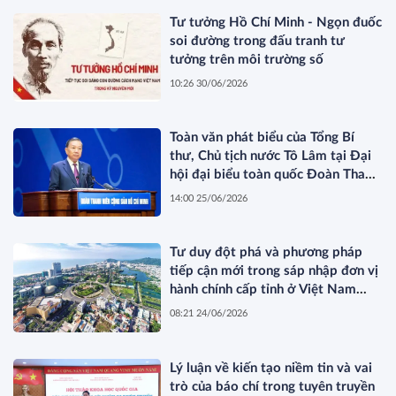
Tư tưởng Hồ Chí Minh - Ngọn đuốc
soi đường trong đấu tranh tư
tưởng trên môi trường số
10:26 30/06/2026
Toàn văn phát biểu của Tổng Bí
thư, Chủ tịch nước Tô Lâm tại Đại
hội đại biểu toàn quốc Đoàn Thanh
niên Cộng sản Hồ Chí Minh lần thứ
14:00 25/06/2026
XIII
Tư duy đột phá và phương pháp
tiếp cận mới trong sáp nhập đơn vị
hành chính cấp tỉnh ở Việt Nam
hiện nay
08:21 24/06/2026
Lý luận về kiến tạo niềm tin và vai
trò của báo chí trong tuyên truyền