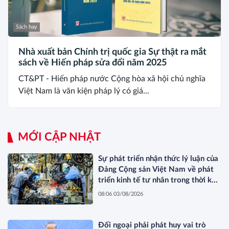
Sách hay
Nhà xuất bản Chính trị quốc gia Sự thật ra mắt
sách về Hiến pháp sửa đổi năm 2025
CT&PT - Hiến pháp nước Cộng hòa xã hội chủ nghĩa
Việt Nam là văn kiện pháp lý có giá...
MỚI CẬP NHẬT
Sự phát triển nhận thức lý luận của
Đảng Cộng sản Việt Nam về phát
triển kinh tế tư nhân trong thời kỳ
đổi mới
08:06 03/08/2026
Đối ngoại phải phát huy vai trò