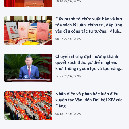
18:48 24/07/2026
dân được thụ hưởng thiết thực
hơn*
Đẩy mạnh tổ chức xuất bản và lan
tỏa sách lý luận, chính trị, đáp ứng
yêu cầu công tác tư tưởng, lý luận
trong bối cảnh mới
08:27 22/07/2026
Chuyển những định hướng thành
quyết sách tháo gỡ điểm nghẽn,
khơi thông nguồn lực và tạo năng
lực phát triển mới*
14:35 20/07/2026
Nhận diện và phản bác luận điệu
xuyên tạc Văn kiện Đại hội XIV của
Đảng
08:18 15/07/2026