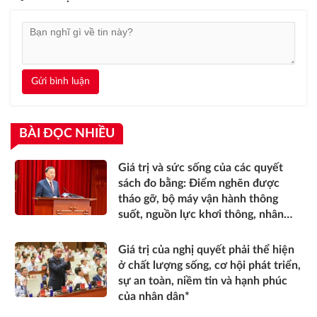
Gửi bình luận
BÀI ĐỌC NHIỀU
Giá trị và sức sống của các quyết
sách đo bằng: Điểm nghẽn được
tháo gỡ, bộ máy vận hành thông
suốt, nguồn lực khơi thông, nhân
dân được thụ hưởng thiết thực
hơn*
Giá trị của nghị quyết phải thể hiện
ở chất lượng sống, cơ hội phát triển,
sự an toàn, niềm tin và hạnh phúc
của nhân dân*