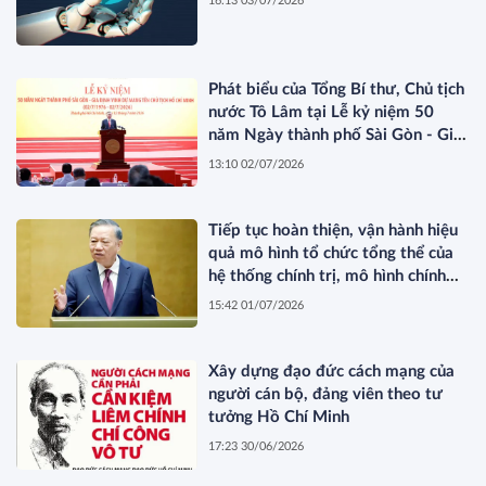
16:13 03/07/2026
Phát biểu của Tổng Bí thư, Chủ tịch
nước Tô Lâm tại Lễ kỷ niệm 50
năm Ngày thành phố Sài Gòn - Gia
Định vinh dự mang tên Chủ tịch Hồ
13:10 02/07/2026
Chí Minh
Tiếp tục hoàn thiện, vận hành hiệu
quả mô hình tổ chức tổng thể của
hệ thống chính trị, mô hình chính
quyền ba cấp, góp phần xây dựng
15:42 01/07/2026
nền quản trị quốc gia hiện đại, liêm
chính, kiến tạo và phục vụ nhân
dân*
Xây dựng đạo đức cách mạng của
người cán bộ, đảng viên theo tư
tưởng Hồ Chí Minh
17:23 30/06/2026