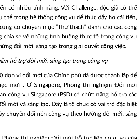
n có nhiều tính năng. Với Challenge, độc giả có thể
cụ thể trong hệ thống công vụ để thúc đẩy họ cải tiến,
e cũng có chuyên mục “Thử thách” dành cho các công
g chia sẻ về những tình huống thực tế trong công vụ
ứng đổi mới, sáng tạo trong giải quyết công việc.
ằm hỗ trợ đổi mới, sáng tạo trong công vụ
00 đơn vị đổi mới của Chính phủ đã được thành lập để
iệc mới . Ở Singapore, Phòng thí nghiệm Đổi mới
uan công vụ Singapore (PSD) có chức năng hỗ trợ các
ổi mới và sáng tạo. Đây là tổ chức có vai trò đặc biệt
đẩy chuyển đổi nền công vụ theo hướng đổi mới, sáng
à Phòng thí nghiệm Đổi mới hỗ trợ liên cơ quan của