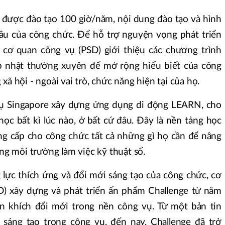
được đào tạo 100 giờ/năm, nội dung đào tạo và hình
ầu của công chức. Để hỗ trợ nguyện vọng phát triển
 cơ quan công vụ (PSD) giới thiệu các chương trình
ập nhật thường xuyên để mở rộng hiểu biết của công
xã hội - ngoài vai trò, chức năng hiện tại của họ.
ụ Singapore xây dựng ứng dụng di động LEARN, cho
ọc bất kì lúc nào, ở bất cứ đâu. Đây là nền tảng học
ung cấp cho công chức tất cả những gì họ cần để nâng
ong môi trường làm việc kỹ thuật số.
 lực thích ứng và đổi mới sáng tạo của công chức, cơ
D) xây dựng và phát triển ấn phẩm Challenge từ năm
n khích đổi mới trong nền công vụ. Từ một bản tin
 sáng tạo trong công vụ, đến nay, Challenge đã trở