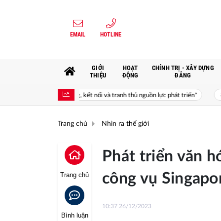
EMAIL
HOTLINE
GIỚI
HOẠT
CHÍNH TRỊ - XÂY DỰNG
THIỆU
ĐỘNG
ĐẢNG
 xa; mở đường, kết nối và tranh thủ nguồn lực phát triển*
Giá trị của 
Trang chủ
Nhìn ra thế giới
Phát triển văn h
công vụ Singapo
Trang chủ
10:37 26/12/2023
Bình luận