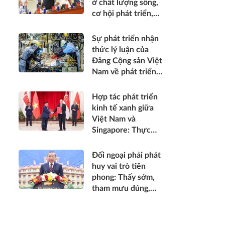
ở chất lượng sống,
được thụ hưởng
cơ hội phát triển,
thiết thực hơn*
sự an toàn, niềm tin
và hạnh phúc của
Sự phát triển nhận
nhân dân*
thức lý luận của
Đảng Cộng sản Việt
Nam về phát triển
kinh tế tư nhân
trong thời kỳ đổi
Hợp tác phát triển
mới
kinh tế xanh giữa
Việt Nam và
Singapore: Thực
trạng, tiềm năng và
khuyến nghị chính
Đối ngoại phải phát
sách
huy vai trò tiên
phong: Thấy sớm,
tham mưu đúng,
hành động kịp thời;
góp phần bảo vệ Tổ
quốc từ sớm, từ xa;