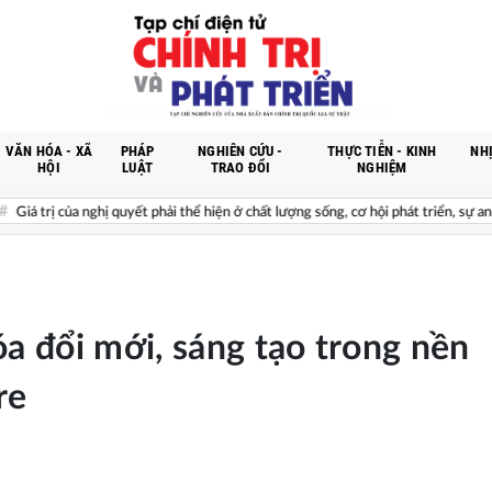
VĂN HÓA - XÃ
PHÁP
NGHIÊN CỨU -
THỰC TIỄN - KINH
NHỊ
HỘI
LUẬT
TRAO ĐỔI
NGHIỆM
nghị quyết phải thể hiện ở chất lượng sống, cơ hội phát triển, sự an toàn, niềm t
óa đổi mới, sáng tạo trong nền
re