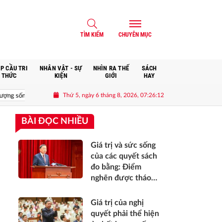
TÌM KIẾM
CHUYÊN MỤC
P CẦU TRI
NHÂN VẬT - SỰ
NHÌN RA THẾ
SÁCH
THỨC
KIỆN
GIỚI
HAY
Thứ 5, ngày 6 tháng 8, 2026, 07:26:13
át triển, sự an toàn, niềm tin và hạnh phúc của nhân dân*
Hợp tác phát 
BÀI ĐỌC NHIỀU
Giá trị và sức sống
của các quyết sách
đo bằng: Điểm
nghẽn được tháo
gỡ, bộ máy vận
hành thông suốt,
Giá trị của nghị
nguồn lực khơi
quyết phải thể hiện
thông, nhân dân