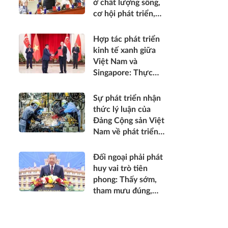
ở chất lượng sống,
được thụ hưởng
cơ hội phát triển,
thiết thực hơn*
sự an toàn, niềm tin
và hạnh phúc của
Hợp tác phát triển
nhân dân*
kinh tế xanh giữa
Việt Nam và
Singapore: Thực
trạng, tiềm năng và
khuyến nghị chính
Sự phát triển nhận
sách
thức lý luận của
Đảng Cộng sản Việt
Nam về phát triển
kinh tế tư nhân
trong thời kỳ đổi
Đối ngoại phải phát
mới
huy vai trò tiên
phong: Thấy sớm,
tham mưu đúng,
hành động kịp thời;
góp phần bảo vệ Tổ
quốc từ sớm, từ xa;