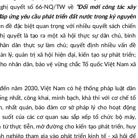
 Nghị quyết số 66-NQ/TW về
“Đổi mới công tác xây
đáp ứng yêu cầu phát triển đất nước trong kỷ nguyên
n đề đặc biệt quan trọng với nhiều quyết sách chiến
hị quyết là tạo ra một xã hội thực sự dân chủ, bình
nhân dân thực sự làm chủ; quyết định nhiều vấn đề
 lý, quản trị xã hội hiện đại, kiến tạo sự phát triển;
cho nhân dân, bảo vệ vững chắc Tổ quốc Việt Nam xã
, đến năm 2030, Việt Nam có hệ thống pháp luật dân
ng nhất, công khai, minh bạch, khả thi với cơ chế tổ
, nhất quán, bảo đảm cơ sở pháp lý cho hoạt động
g suốt của các cơ quan sau sắp xếp tổ chức bộ máy,
 từ thực tiễn, mở đường cho kiến tạo phát triển, huy
 nghiệp tham gia vào phát triển kinh tế - xã hội để