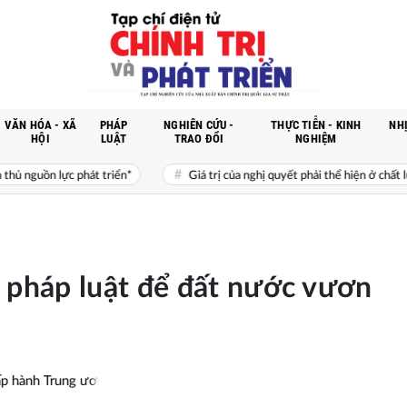
VĂN HÓA - XÃ
PHÁP
NGHIÊN CỨU -
THỰC TIỄN - KINH
NHỊ
HỘI
LUẬT
TRAO ĐỔI
NGHIỆM
riển*
Giá trị của nghị quyết phải thể hiện ở chất lượng sống, cơ hội ph
, pháp luật để đất nước vươn
 Trung ương Đảng Cộng sản Việt Nam