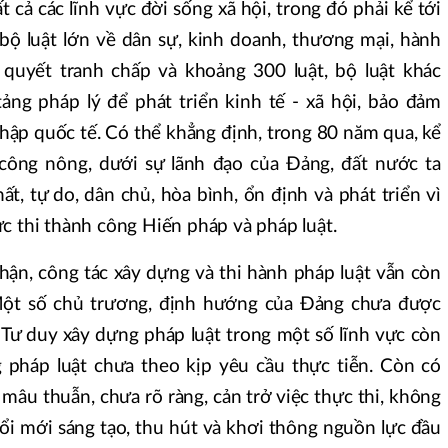
t cả các lĩnh vực đời sống xã hội, trong đó phải kể tới
 bộ luật lớn về dân sự, kinh doanh, thương mại, hành
ải quyết tranh chấp và khoảng 300 luật, bộ luật khác
tảng pháp lý để phát triển kinh tế - xã hội, bảo đảm
hập quốc tế. Có thể khẳng định, trong 80 năm qua, kể
 công nông, dưới sự lãnh đạo của Đảng, đất nước ta
ất, tự do, dân chủ, hòa bình, ổn định và phát triển vì
c thi thành công Hiến pháp và pháp luật.
hận, công tác xây dựng và thi hành pháp luật vẫn còn
 Một số chủ trương, định hướng của Đảng chưa được
. Tư duy xây dựng pháp luật trong một số lĩnh vực còn
g pháp luật chưa theo kịp yêu cầu thực tiễn. Còn có
âu thuẫn, chưa rõ ràng, cản trở việc thực thi, không
đổi mới sáng tạo, thu hút và khơi thông nguồn lực đầu