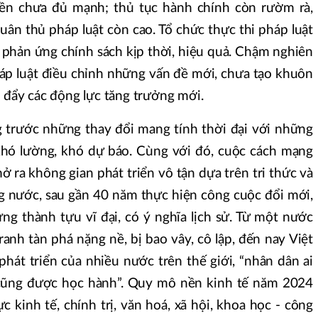
yền chưa đủ mạnh; thủ tục hành chính còn rườm rà,
tuân thủ pháp luật còn cao. Tổ chức thực thi pháp luật
ế phản ứng chính sách kịp thời, hiệu quả. Chậm nghiên
háp luật điều chỉnh những vấn đề mới, chưa tạo khuôn
c đẩy các động lực tăng trưởng mới.
g trước những thay đổi mang tính thời đại với những
khó lường, khó dự báo. Cùng với đó, cuộc cách mạng
 ra không gian phát triển vô tận dựa trên tri thức và
g nước, sau gần 40 năm thực hiện công cuộc đổi mới,
ng thành tựu vĩ đại, có ý nghĩa lịch sử. Từ một nước
ranh tàn phá nặng nề, bị bao vây, cô lập, đến nay Việt
hát triển của nhiều nước trên thế giới, “nhân dân ai
 cũng được học hành”. Quy mô nền kinh tế năm 2024
c kinh tế, chính trị, văn hoá, xã hội, khoa học - công