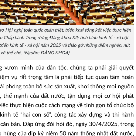
o Hội nghị toàn quốc quán triệt, triển khai tổng kết việc thực hiện
hấp hành Trung ương Đảng khóa XII; tình hình kinh tế - xã hội
triển kinh tế - xã hội năm 2025 và tháo gỡ những điểm nghẽn, nút
t về thể chế. (Nguồn: ĐĂNG KHOA)
 vươn mình của dân tộc, chúng ta phải giải quyết
hiệm vụ rất trọng tâm là phải tiếp tục quan tâm hoàn
giải phóng toàn bộ sức sản xuất, khơi thông mọi nguồn
g, thế mạnh của đất nước, tận dụng mọi cơ hội phát
i việc thực hiện cuộc cách mạng về tinh gọn tổ chức bộ
inh tế “hai con số”, công tác xây dựng và thi hành
 căn bản. Đáp ứng đòi hỏi đó, ngày 30/4/2025, trong
ào hùng của dịp kỷ niệm 50 năm thống nhất đất nước,