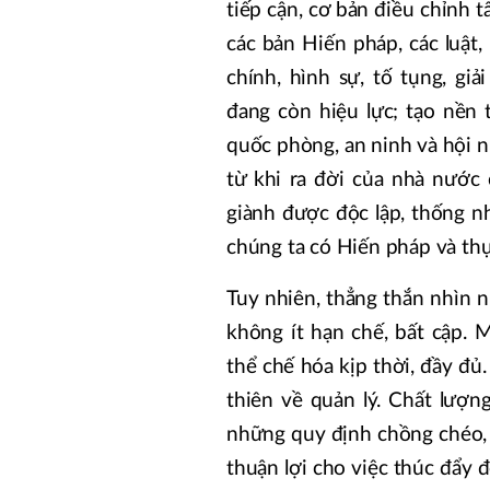
tiếp cận, cơ bản điều chỉnh tấ
các bản Hiến pháp, các luật,
chính, hình sự, tố tụng, gi
đang còn hiệu lực; tạo nền 
quốc phòng, an ninh và hội n
từ khi ra đời của nhà nước
giành được độc lập, thống nh
chúng ta có Hiến pháp và thự
Tuy nhiên, thẳng thắn nhìn n
không ít hạn chế, bất cập.
thể chế hóa kịp thời, đầy đủ
thiên về quản lý. Chất lượn
những quy định chồng chéo, m
thuận lợi cho việc thúc đẩy 