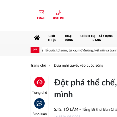
EMAIL
HOTLINE
GIỚI
HOẠT
CHÍNH TRỊ - XÂY DỰNG
THIỆU
ĐỘNG
ĐẢNG
n bảo vệ Tổ quốc từ sớm, từ xa; mở đường, kết nối và tranh thủ nguồn lực phát t
Trang chủ
Đưa nghị quyết vào cuộc sống
Đột phá thể chế
mình
Trang chủ
GS.TS. TÔ LÂM - Tổng Bí thư Ban Chấp hành
Bình luận
16:15 04/05/2025