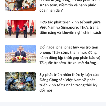
sự an toàn, niềm tin và hạnh phúc
của nhân dân*
Hợp tác phát triển kinh tế xanh giữa
Việt Nam và Singapore: Thực trạng,
tiềm năng và khuyến nghị chính sách
Đối ngoại phải phát huy vai trò tiên
phong: Thấy sớm, tham mưu đúng,
hành động kịp thời; góp phần bảo vệ
Tổ quốc từ sớm, từ xa; mở đường,
kết nối và tranh thủ nguồn lực phát
triển*
Sự phát triển nhận thức lý luận của
Đảng Cộng sản Việt Nam về phát
triển kinh tế tư nhân trong thời kỳ
đổi mới