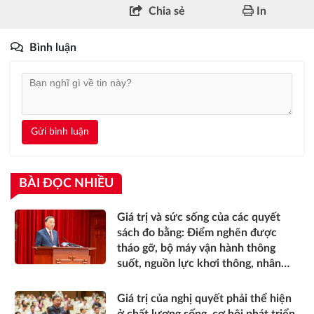
Chia sẻ
In
Bình luận
Gửi bình luận
BÀI ĐỌC NHIỀU
Giá trị và sức sống của các quyết
sách đo bằng: Điểm nghẽn được
tháo gỡ, bộ máy vận hành thông
suốt, nguồn lực khơi thông, nhân
dân được thụ hưởng thiết thực
hơn*
Giá trị của nghị quyết phải thể hiện
ở chất lượng sống, cơ hội phát triển,