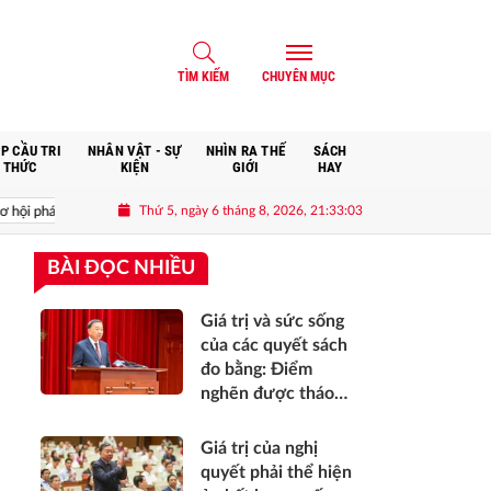
TÌM KIẾM
CHUYÊN MỤC
P CẦU TRI
NHÂN VẬT - SỰ
NHÌN RA THẾ
SÁCH
THỨC
KIỆN
GIỚI
HAY
Thứ 5, ngày 6 tháng 8, 2026, 21:33:05
 tin và hạnh phúc của nhân dân*
Hợp tác phát triển kinh tế xanh giữa V
BÀI ĐỌC NHIỀU
Giá trị và sức sống
của các quyết sách
đo bằng: Điểm
nghẽn được tháo
gỡ, bộ máy vận
hành thông suốt,
Giá trị của nghị
nguồn lực khơi
quyết phải thể hiện
thông, nhân dân