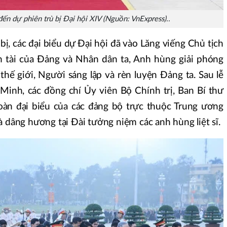
ến dự phiên trù bị Đại hội XIV (Nguồn: VnExpress)..
bị, các đại biểu dự Đại hội đã vào Lăng viếng Chủ tịch
n tài của Đảng và Nhân dân ta, Anh hùng giải phóng
hế giới, Người sáng lập và rèn luyện Đảng ta. Sau lễ
Minh, các đồng chí Ủy viên Bộ Chính trị, Ban Bí thư
oàn đại biểu của các đảng bộ trực thuộc Trung ương
à dâng hương tại Đài tưởng niệm các anh hùng liệt sĩ.