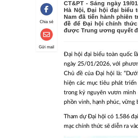
CT&PT - Sáng ngày 19/01/
Hà Nội, Đại hội đại biểu
Nam đã tiến hành phiên tr
Chia sẻ
đề để Đại hội chính thức
được Trung ương quyết đ
Gửi mail
Đại hội đại biểu toàn quốc 
ngày 25/01/2026, với phương
Chủ đề của Đại hội là: “Dướ
hiện các mục tiêu phát triể
trong kỷ nguyên vươn mình củ
phồn vinh, hạnh phúc, vững b
Tham dự Đại hội có 1.586 đại
mạc chính thức sẽ diễn ra v