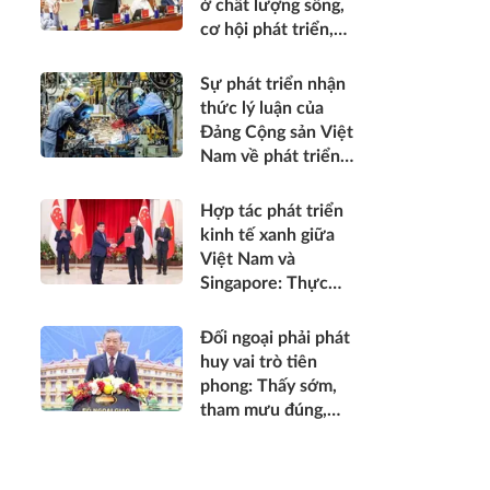
ở chất lượng sống,
được thụ hưởng
cơ hội phát triển,
thiết thực hơn*
sự an toàn, niềm tin
và hạnh phúc của
Sự phát triển nhận
nhân dân*
thức lý luận của
Đảng Cộng sản Việt
Nam về phát triển
kinh tế tư nhân
trong thời kỳ đổi
Hợp tác phát triển
mới
kinh tế xanh giữa
Việt Nam và
Singapore: Thực
trạng, tiềm năng và
khuyến nghị chính
Đối ngoại phải phát
sách
huy vai trò tiên
phong: Thấy sớm,
tham mưu đúng,
hành động kịp thời;
góp phần bảo vệ Tổ
quốc từ sớm, từ xa;