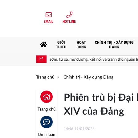
EMAIL
HOTLINE
GIỚI
HOẠT
CHÍNH TRỊ - XÂY DỰNG
THIỆU
ĐỘNG
ĐẢNG
ừ xa; mở đường, kết nối và tranh thủ nguồn lực phát triển*
Giá trị củ
Trang chủ
Chính trị - Xây dựng Đảng
Phiên trù bị Đại 
XIV của Đảng
Trang chủ
14:46 19/01/2026
Bình luận