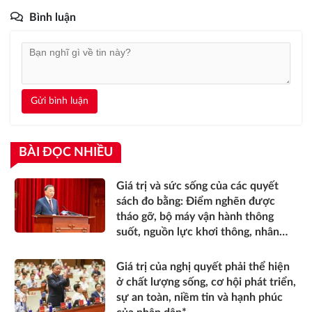
Bình luận
Gửi bình luận
BÀI ĐỌC NHIỀU
Giá trị và sức sống của các quyết
sách đo bằng: Điểm nghẽn được
tháo gỡ, bộ máy vận hành thông
suốt, nguồn lực khơi thông, nhân
dân được thụ hưởng thiết thực
hơn*
Giá trị của nghị quyết phải thể hiện
ở chất lượng sống, cơ hội phát triển,
sự an toàn, niềm tin và hạnh phúc