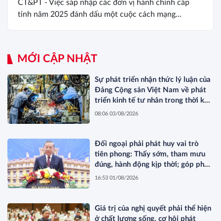
CT&PT - Việc sáp nhập các đơn vị hành chính cấp
tỉnh năm 2025 đánh dấu một cuộc cách mạng...
MỚI CẬP NHẬT
Sự phát triển nhận thức lý luận của
Đảng Cộng sản Việt Nam về phát
triển kinh tế tư nhân trong thời kỳ
đổi mới
08:06 03/08/2026
Đối ngoại phải phát huy vai trò
tiên phong: Thấy sớm, tham mưu
đúng, hành động kịp thời; góp phần
bảo vệ Tổ quốc từ sớm, từ xa; mở
16:53 01/08/2026
đường, kết nối và tranh thủ nguồn
lực phát triển*
Giá trị của nghị quyết phải thể hiện
ở chất lượng sống, cơ hội phát