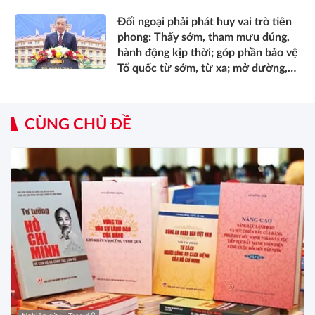
Đối ngoại phải phát huy vai trò tiên
phong: Thấy sớm, tham mưu đúng,
hành động kịp thời; góp phần bảo vệ
Tổ quốc từ sớm, từ xa; mở đường,
kết nối và tranh thủ nguồn lực phát
triển*
CÙNG CHỦ ĐỀ