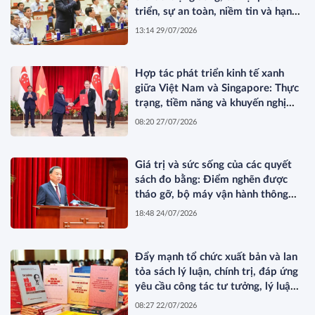
triển, sự an toàn, niềm tin và hạnh
phúc của nhân dân*
13:14 29/07/2026
Hợp tác phát triển kinh tế xanh
giữa Việt Nam và Singapore: Thực
trạng, tiềm năng và khuyến nghị
chính sách
08:20 27/07/2026
Giá trị và sức sống của các quyết
sách đo bằng: Điểm nghẽn được
tháo gỡ, bộ máy vận hành thông
suốt, nguồn lực khơi thông, nhân
18:48 24/07/2026
dân được thụ hưởng thiết thực
hơn*
Đẩy mạnh tổ chức xuất bản và lan
tỏa sách lý luận, chính trị, đáp ứng
yêu cầu công tác tư tưởng, lý luận
trong bối cảnh mới
08:27 22/07/2026