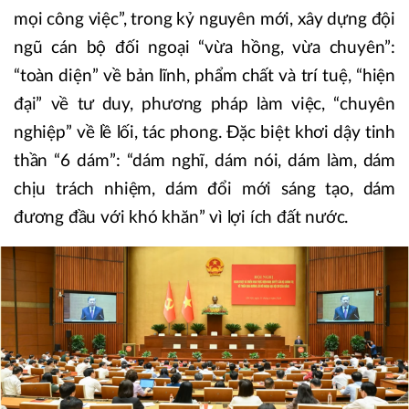
mọi công việc”, trong kỷ nguyên mới, xây dựng đội
ngũ cán bộ đối ngoại “vừa hồng, vừa chuyên”:
“toàn diện” về bản lĩnh, phẩm chất và trí tuệ, “hiện
đại” về tư duy, phương pháp làm việc, “chuyên
nghiệp” về lề lối, tác phong. Đặc biệt khơi dậy tinh
thần “6 dám”: “dám nghĩ, dám nói, dám làm, dám
chịu trách nhiệm, dám đổi mới sáng tạo, dám
đương đầu với khó khăn” vì lợi ích đất nước.