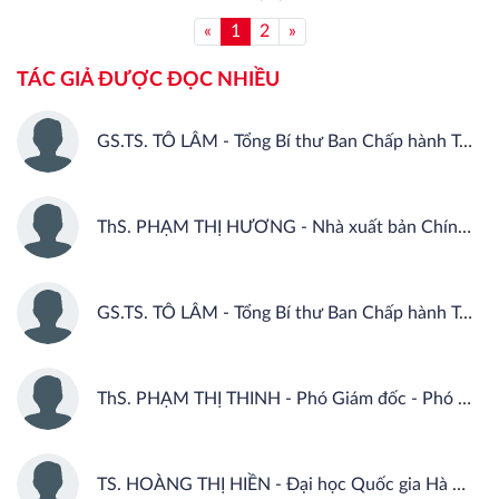
«
1
2
»
TÁC GIẢ ĐƯỢC ĐỌC NHIỀU
GS.TS. TÔ LÂM - Tổng Bí thư Ban Chấp hành Trung ương Đảng Cộng sản Việt Nam
ThS. PHẠM THỊ HƯƠNG - Nhà xuất bản Chính trị quốc gia Sự thật
GS.TS. TÔ LÂM - Tổng Bí thư Ban Chấp hành Trung ương Đảng Cộng sản Việt Nam
ThS. PHẠM THỊ THINH - Phó Giám đốc - Phó Tổng Biên tập Nhà xuất bản Chính trị quốc gia Sự thật.
TS. HOÀNG THỊ HIỀN - Đại học Quốc gia Hà Nội