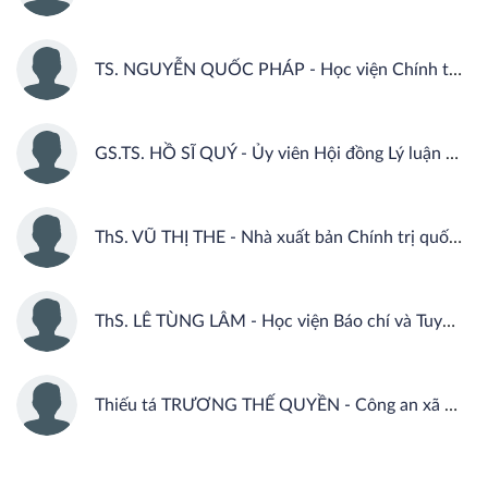
TS. NGUYỄN QUỐC PHÁP - Học viện Chính trị khu vực I
GS.TS. HỒ SĨ QUÝ - Ủy viên Hội đồng Lý luận Trung ương, Viện Hàn lâm Khoa học xã hội Việt Nam
ThS. VŨ THỊ THE - Nhà xuất bản Chính trị quốc gia Sự thật
ThS. LÊ TÙNG LÂM - Học viện Báo chí và Tuyên truyền
Thiếu tá TRƯƠNG THẾ QUYỀN - Công an xã Kim Bảng, tỉnh Nghệ An