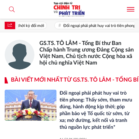
i mới
Đối ngoại phải phát huy vai trò tiên phong: Thấy sớm, tham mưu 
GS.TS. TÔ LÂM - Tổng Bí thư Ban
Chấp hành Trung ương Đảng Cộng sản
Việt Nam, Chủ tịch nước Cộng hòa xã
hội chủ nghĩa Việt Nam
BÀI VIẾT MỚI NHẤT TỪ GS.TS. TÔ LÂM - TỔN
Đối ngoại phải phát huy vai trò
tiên phong: Thấy sớm, tham mưu
đúng, hành động kịp thời; góp
phần bảo vệ Tổ quốc từ sớm, từ
xa; mở đường, kết nối và tranh
thủ nguồn lực phát triển*