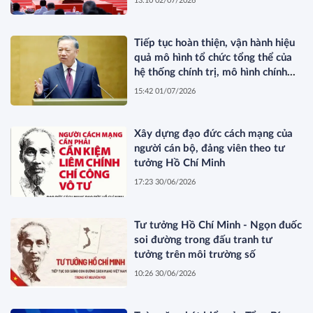
13:10 02/07/2026
Chí Minh
Tiếp tục hoàn thiện, vận hành hiệu
quả mô hình tổ chức tổng thể của
hệ thống chính trị, mô hình chính
quyền ba cấp, góp phần xây dựng
15:42 01/07/2026
nền quản trị quốc gia hiện đại, liêm
chính, kiến tạo và phục vụ nhân
dân*
Xây dựng đạo đức cách mạng của
người cán bộ, đảng viên theo tư
tưởng Hồ Chí Minh
17:23 30/06/2026
Tư tưởng Hồ Chí Minh - Ngọn đuốc
soi đường trong đấu tranh tư
tưởng trên môi trường số
10:26 30/06/2026