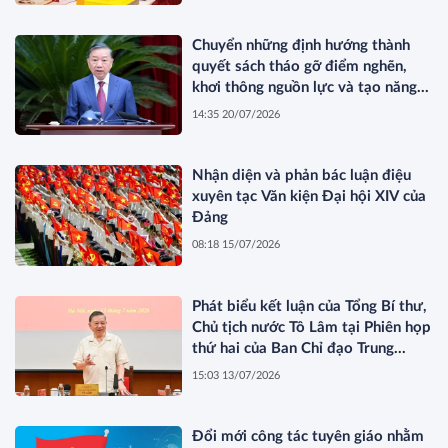
Chuyển những định hướng thành
quyết sách tháo gỡ điểm nghẽn,
khơi thông nguồn lực và tạo năng
lực phát triển mới*
14:35 20/07/2026
Nhận diện và phản bác luận điệu
xuyên tạc Văn kiện Đại hội XIV của
Đảng
08:18 15/07/2026
Phát biểu kết luận của Tổng Bí thư,
Chủ tịch nước Tô Lâm tại Phiên họp
thứ hai của Ban Chỉ đạo Trung
ương về phát triển văn hóa Việt
15:03 13/07/2026
Nam
Đổi mới công tác tuyên giáo nhằm