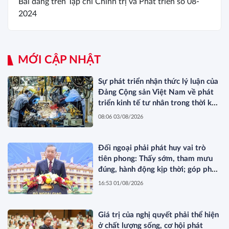
Bài đăng trên Tạp chí Chính trị và Phát triển số 08-
2024
MỚI CẬP NHẬT
Sự phát triển nhận thức lý luận của
Đảng Cộng sản Việt Nam về phát
triển kinh tế tư nhân trong thời kỳ
đổi mới
08:06 03/08/2026
Đối ngoại phải phát huy vai trò
tiên phong: Thấy sớm, tham mưu
đúng, hành động kịp thời; góp phần
bảo vệ Tổ quốc từ sớm, từ xa; mở
16:53 01/08/2026
đường, kết nối và tranh thủ nguồn
lực phát triển*
Giá trị của nghị quyết phải thể hiện
ở chất lượng sống, cơ hội phát