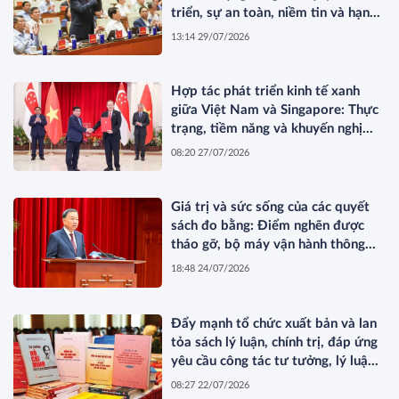
triển, sự an toàn, niềm tin và hạnh
phúc của nhân dân*
13:14 29/07/2026
Hợp tác phát triển kinh tế xanh
giữa Việt Nam và Singapore: Thực
trạng, tiềm năng và khuyến nghị
chính sách
08:20 27/07/2026
Giá trị và sức sống của các quyết
sách đo bằng: Điểm nghẽn được
tháo gỡ, bộ máy vận hành thông
suốt, nguồn lực khơi thông, nhân
18:48 24/07/2026
dân được thụ hưởng thiết thực
hơn*
Đẩy mạnh tổ chức xuất bản và lan
tỏa sách lý luận, chính trị, đáp ứng
yêu cầu công tác tư tưởng, lý luận
trong bối cảnh mới
08:27 22/07/2026