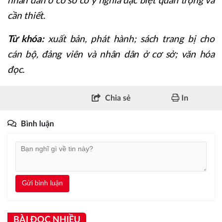
nhân dân ở cơ sở có ý nghĩa đặc biệt quan trọng và
cần thiết.
Từ khóa:
xuất bản, phát hành; sách trang bị cho
cán bộ, đảng viên và nhân dân ở cơ sở; văn hóa
đọc.
Chia sẻ
In
Bình luận
Gửi bình luận
BÀI ĐỌC NHIỀU