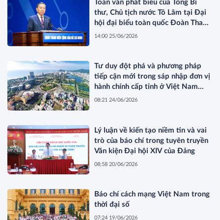
Toàn văn phát biểu của Tổng Bí
thư, Chủ tịch nước Tô Lâm tại Đại
hội đại biểu toàn quốc Đoàn Thanh
niên Cộng sản Hồ Chí Minh lần thứ
14:00 25/06/2026
XIII
Tư duy đột phá và phương pháp
tiếp cận mới trong sáp nhập đơn vị
hành chính cấp tỉnh ở Việt Nam
hiện nay
08:21 24/06/2026
Lý luận về kiến tạo niềm tin và vai
trò của báo chí trong tuyên truyền
Văn kiện Đại hội XIV của Đảng
08:58 20/06/2026
Báo chí cách mạng Việt Nam trong
thời đại số
07:24 19/06/2026