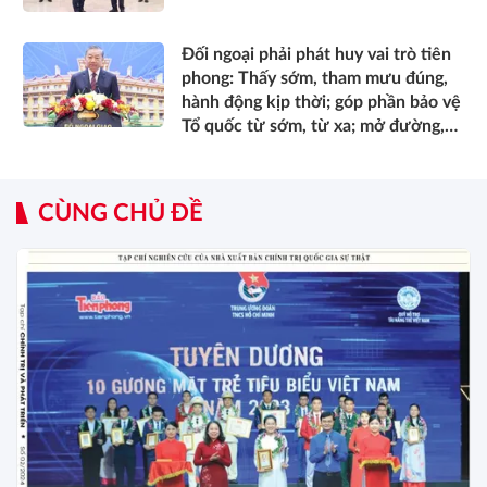
Đối ngoại phải phát huy vai trò tiên
phong: Thấy sớm, tham mưu đúng,
hành động kịp thời; góp phần bảo vệ
Tổ quốc từ sớm, từ xa; mở đường,
kết nối và tranh thủ nguồn lực phát
triển*
CÙNG CHỦ ĐỀ