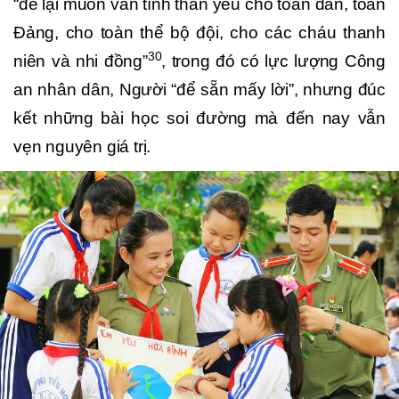
“để lại muôn vàn tình thân yêu cho toàn dân, toàn
Đảng, cho toàn thể bộ đội, cho các cháu thanh
30
niên và nhi đồng”
, trong đó có lực lượng Công
an nhân dân, Người “để sẵn mấy lời”, nhưng đúc
kết những bài học soi đường mà đến nay vẫn
vẹn nguyên giá trị.