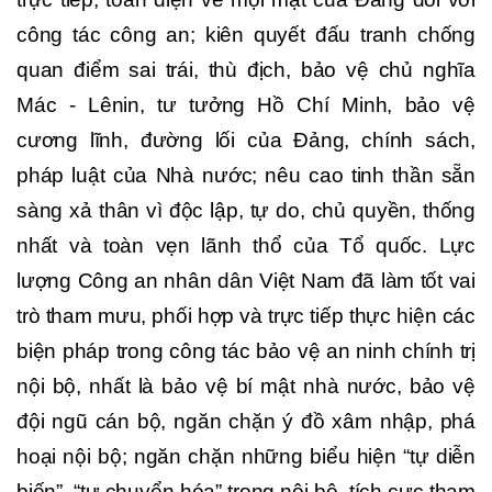
công tác công an; kiên quyết đấu tranh chống
quan điểm sai trái, thù địch, bảo vệ chủ nghĩa
Mác - Lênin, tư tưởng Hồ Chí Minh, bảo vệ
cương lĩnh, đường lối của Đảng, chính sách,
pháp luật của Nhà nước; nêu cao tinh thần sẵn
sàng xả thân vì độc lập, tự do, chủ quyền, thống
nhất và toàn vẹn lãnh thổ của Tổ quốc. Lực
lượng Công an nhân dân Việt Nam đã làm tốt vai
trò tham mưu, phối hợp và trực tiếp thực hiện các
biện pháp trong công tác bảo vệ an ninh chính trị
nội bộ, nhất là bảo vệ bí mật nhà nước, bảo vệ
đội ngũ cán bộ, ngăn chặn ý đồ xâm nhập, phá
hoại nội bộ; ngăn chặn những biểu hiện “tự diễn
biến”, “tự chuyển hóa” trong nội bộ, tích cực tham