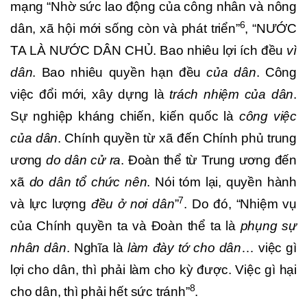
mạng “Nhờ sức lao động của công nhân và nông
6
dân, xã hội mới sống còn và phát triển”
, “NƯỚC
TA LÀ NƯỚC DÂN CHỦ. Bao nhiêu lợi ích đều
vì
dân
. Bao nhiêu quyền hạn đều
của dân
. Công
việc đổi mới, xây dựng là
trách nhiệm của dân
.
Sự nghiệp kháng chiến, kiến quốc là
công việc
của dân
. Chính quyền từ xã đến Chính phủ trung
ương
do dân cử ra
. Đoàn thể từ Trung ương đến
xã
do dân tổ chức nên
. Nói tóm lại, quyền hành
7
và lực lượng
đều ở nơi dân
”
. Do đó, “Nhiệm vụ
của Chính quyền ta và Đoàn thể ta là
phụng sự
nhân dân
. Nghĩa là
làm đày tớ cho dân
… việc gì
lợi cho dân, thì phải làm cho kỳ được. Việc gì hại
8
cho dân, thì phải hết sức tránh”
.