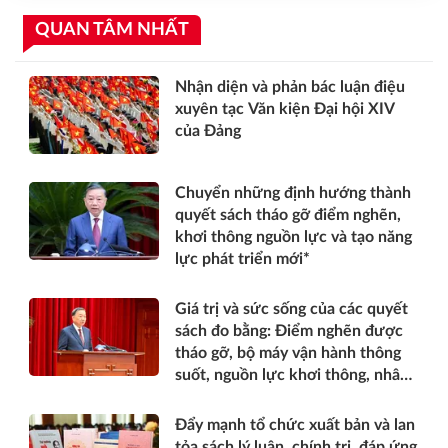
QUAN TÂM NHẤT
Nhận diện và phản bác luận điệu
xuyên tạc Văn kiện Đại hội XIV
của Đảng
Chuyển những định hướng thành
quyết sách tháo gỡ điểm nghẽn,
khơi thông nguồn lực và tạo năng
lực phát triển mới*
Giá trị và sức sống của các quyết
sách đo bằng: Điểm nghẽn được
tháo gỡ, bộ máy vận hành thông
suốt, nguồn lực khơi thông, nhân
dân được thụ hưởng thiết thực
hơn*
Đẩy mạnh tổ chức xuất bản và lan
tỏa sách lý luận, chính trị, đáp ứng