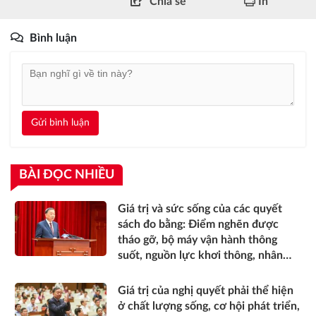
Chia sẻ
In
Bình luận
Gửi bình luận
BÀI ĐỌC NHIỀU
Giá trị và sức sống của các quyết
sách đo bằng: Điểm nghẽn được
tháo gỡ, bộ máy vận hành thông
suốt, nguồn lực khơi thông, nhân
dân được thụ hưởng thiết thực
hơn*
Giá trị của nghị quyết phải thể hiện
ở chất lượng sống, cơ hội phát triển,