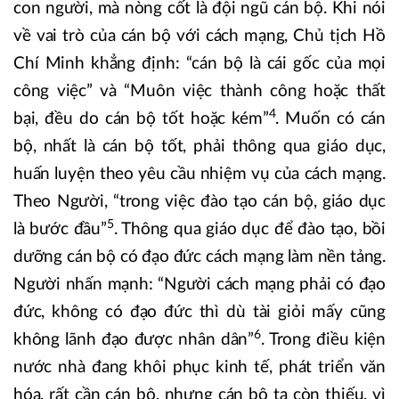
con người, mà nòng cốt là đội ngũ cán bộ. Khi nói
về vai trò của cán bộ với cách mạng, Chủ tịch Hồ
Chí Minh khẳng định: “cán bộ là cái gốc của mọi
công việc” và “Muôn việc thành công hoặc thất
4
bại, đều do cán bộ tốt hoặc kém”
. Muốn có cán
bộ, nhất là cán bộ tốt, phải thông qua giáo dục,
huấn luyện theo yêu cầu nhiệm vụ của cách mạng.
Theo Người, “trong việc đào tạo cán bộ, giáo dục
5
là bước đầu”
. Thông qua giáo dục để đào tạo, bồi
dưỡng cán bộ có đạo đức cách mạng làm nền tảng.
Người nhấn mạnh: “Người cách mạng phải có đạo
đức, không có đạo đức thì dù tài giỏi mấy cũng
6
không lãnh đạo được nhân dân”
. Trong điều kiện
nước nhà đang khôi phục kinh tế, phát triển văn
hóa, rất cần cán bộ, nhưng cán bộ ta còn thiếu, vì