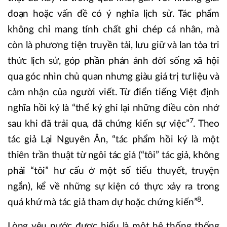
đoạn hoặc vấn đề có ý nghĩa lịch sử. Tác phẩm
không chỉ mang tính chất ghi chép cá nhân, mà
còn là phương tiện truyền tải, lưu giữ và lan tỏa tri
thức lịch sử, góp phần phản ánh đời sống xã hội
qua góc nhìn chủ quan nhưng giàu giá trị tư liệu và
cảm nhận của người viết. Từ điển tiếng Việt định
nghĩa hồi ký là “thể ký ghi lại những điều còn nhớ
7
sau khi đã trải qua, đã chứng kiến sự việc”
. Theo
tác giả Lại Nguyên Ân, “tác phẩm hồi ký là một
thiên trần thuật từ ngôi tác giả (“tôi” tác giả, không
phải “tôi” hư cấu ở một số tiểu thuyết, truyện
ngắn), kể về những sự kiện có thực xảy ra trong
8
quá khứ mà tác giả tham dự hoặc chứng kiến”
.
Lòng yêu nước được hiểu là một hệ thống thống