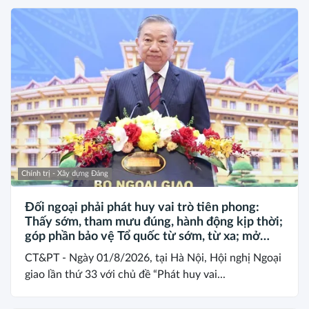
Chính trị - Xây dựng Đảng
Đối ngoại phải phát huy vai trò tiên phong:
Thấy sớm, tham mưu đúng, hành động kịp thời;
góp phần bảo vệ Tổ quốc từ sớm, từ xa; mở
đường, kết nối và tranh thủ nguồn lực phát
CT&PT - Ngày 01/8/2026, tại Hà Nội, Hội nghị Ngoại
triển*
giao lần thứ 33 với chủ đề “Phát huy vai...