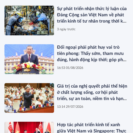
Sự phát triển nhận thức lý luận của
Đảng Cộng sản Việt Nam về phát
triển kinh tế tư nhân trong thời kỳ
đổi mới
3 ngày trước
Đối ngoại phải phát huy vai trò
tiên phong: Thấy sớm, tham mưu
đúng, hành động kịp thời; góp phần
bảo vệ Tổ quốc từ sớm, từ xa; mở
16:53 01/08/2026
đường, kết nối và tranh thủ nguồn
lực phát triển*
Giá trị của nghị quyết phải thể hiện
ở chất lượng sống, cơ hội phát
triển, sự an toàn, niềm tin và hạnh
phúc của nhân dân*
13:14 29/07/2026
Hợp tác phát triển kinh tế xanh
giữa Việt Nam và Singapore: Thực