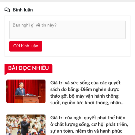
Bình luận
Gửi bình luận
BÀI ĐỌC NHIỀU
Giá trị và sức sống của các quyết
sách đo bằng: Điểm nghẽn được
tháo gỡ, bộ máy vận hành thông
suốt, nguồn lực khơi thông, nhân
dân được thụ hưởng thiết thực
hơn*
Giá trị của nghị quyết phải thể hiện
ở chất lượng sống, cơ hội phát triển,
sự an toàn, niềm tin và hạnh phúc