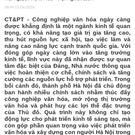
08:44 15/06/2026
CT&PT - Công nghiệp văn hóa ngày càng
được khẳng định là một ngành kinh tế quan
trọng, có khả năng tạo giá trị gia tăng cao,
thu hút nguồn lực xã hội, tạo việc làm và
nâng cao năng lực cạnh tranh quốc gia. Với
đóng góp ngày càng lớn vào tăng trưởng
kinh tế, lĩnh vực này đã nhận được sự quan
tâm đặc biệt của Đảng, Nhà nước thông qua
việc hoàn thiện cơ chế, chính sách và tăng
cường các nguồn lực hỗ trợ phát triển. Trong
bối cảnh đó, thành phố Hà Nội đã chủ động
ban hành nhiều chính sách nhằm thúc đẩy
công nghiệp văn hóa, mở rộng thị trường
văn hóa và phát huy các lợi thế đặc trưng
của Thủ đô. Quá trình này không chỉ tạo
động lực cho phát triển kinh tế sáng tạo, mà
còn góp phần quan trọng vào việc phát triển
văn hóa và xây dựng con người Hà Nội trong