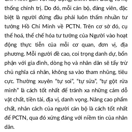
thống chính trị. Do đó, mỗi cán bộ, đảng viên, đặc
biệt là người đứng đầu phải luôn thấm nhuần tư
tưởng Hồ Chí Minh về PCTN. Trên cơ sở đó, cụ
thể hoá, thể chế hóa tư tưởng của Người vào hoạt
động thực tiễn của mỗi cơ quan, đơn vị, địa
phương. Mỗi người đề cao, coi trọng danh dự, bổn
phận với gia đình, dòng họ và nhân dân sẽ tẩy trừ
chủ nghĩa cá nhân, không sa vào tham nhũng, tiêu
cực. Thường xuyên “tự soi”, “tự sửa”, “tự gột rửa
mình” là cách tốt nhất để tránh xa những cám dỗ
vật chất, tiền tài, địa vị, danh vọng. Nâng cao phẩm
chất, nhân cách của người cán bộ là cách tốt nhất
để PCTN, qua đó xứng đáng với niềm tin của nhân
dân.