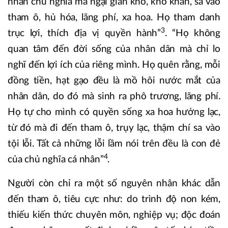
nhân chủ nghĩa mà ngại gian khổ, khó khăn, sa vào
tham ô, hủ hóa, lãng phí, xa hoa. Họ tham danh
3
trục lợi, thích địa vị quyền hành”
. “Họ không
quan tâm đến đời sống của nhân dân mà chỉ lo
nghĩ đến lợi ích của riêng mình. Họ quên rằng, mỗi
đồng tiền, hạt gạo đều là mồ hôi nước mắt của
nhân dân, do đó mà sinh ra phô trương, lãng phí.
Họ tự cho mình có quyền sống xa hoa hưởng lạc,
từ đó mà đi đến tham ô, trụy lạc, thậm chí sa vào
tội lỗi. Tất cả những lỗi lầm nói trên đều là con đẻ
4
của chủ nghĩa cá nhân”
.
Người còn chỉ ra một số nguyên nhân khác dẫn
đến tham ô, tiêu cực như: do trình độ non kém,
thiếu kiến thức chuyên môn, nghiệp vụ; độc đoán