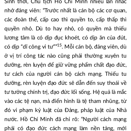
Sinh thời, Chủ tịch Hồ Chí Minh nhiều lần nhắc
nhở đảng viên: “Trước nhất là cán bộ các cơ quan,
các đoàn thể, cấp cao thì quyền to, cấp thấp thì
quyền nhỏ. Dù to hay nhỏ, có quyền mà thiếu
lương tâm là có dịp đục khoét, có dịp ăn của đút,
15
có dịp “dĩ công vi tư””
. Mỗi cán bộ, đảng viên, dù
ở vị trí công tác nào cũng phải thường xuyên tu
dưỡng, rèn luyện để giữ vững phẩm chất đạo đức,
tư cách của người cán bộ cách mạng. Thiếu tu
dưỡng, rèn luyện đạo đức sẽ dẫn đến suy thoái về
tư tưởng chính trị, đạo đức lối sống. Hệ quả là mắc
vào các tệ nạn, mà điển hình là tệ tham nhũng, từ
đó vi phạm kỷ luật của Đảng, pháp luật của Nhà
nước. Hồ Chí Minh đã chỉ rõ: “Người cách mạng
phải có đạo đức cách mạng làm nền tảng, mới