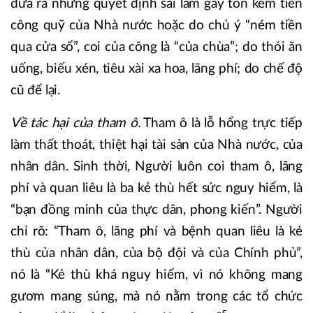
đưa ra những quyết định sai lầm gây tốn kém tiền
công quỹ của Nhà nước hoặc do chủ ý “ném tiền
qua cửa sổ”, coi của công là “của chùa”; do thói ăn
uống, biếu xén, tiêu xài xa hoa, lãng phí; do chế độ
cũ để lại.
Về tác hại của tham ô.
Tham ô là lỗ hổng trực tiếp
làm thất thoát, thiệt hại tài sản của Nhà nước, của
nhân dân. Sinh thời, Người luôn coi tham ô, lãng
phí và quan liêu là ba kẻ thù hết sức nguy hiểm, là
“bạn đồng minh của thực dân, phong kiến”. Người
chỉ rõ: “Tham ô, lãng phí và bệnh quan liêu là kẻ
thù của nhân dân, của bộ đội và của Chính phủ”,
nó là “Kẻ thù khá nguy hiểm, vì nó không mang
gươm mang súng, mà nó nằm trong các tổ chức