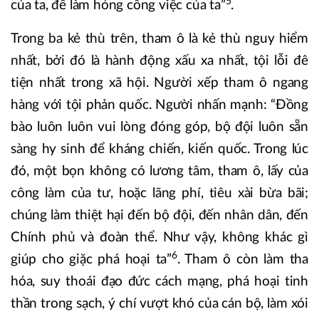
5
của ta, để làm hỏng công việc của ta”
.
Trong ba kẻ thù trên, tham ô là kẻ thù nguy hiểm
nhất, bởi đó là hành động xấu xa nhất, tội lỗi đê
tiện nhất trong xã hội. Người xếp tham ô ngang
hàng với tội phản quốc. Người nhấn mạnh: “Đồng
bào luôn luôn vui lòng đóng góp, bộ đội luôn sẵn
sàng hy sinh để kháng chiến, kiến quốc. Trong lúc
đó, một bọn không có lương tâm, tham ô, lấy của
công làm của tư, hoặc lãng phí, tiêu xài bừa bãi;
chúng làm thiệt hại đến bộ đội, đến nhân dân, đến
Chính phủ và đoàn thể. Như vậy, không khác gì
6
giúp cho giặc phá hoại ta”
. Tham ô còn làm tha
hóa, suy thoái đạo đức cách mạng, phá hoại tinh
thần trong sạch, ý chí vượt khó của cán bộ, làm xói