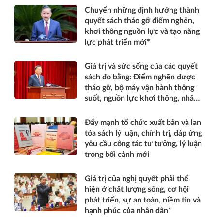
Chuyển những định hướng thành
quyết sách tháo gỡ điểm nghẽn,
khơi thông nguồn lực và tạo năng
lực phát triển mới*
Giá trị và sức sống của các quyết
sách đo bằng: Điểm nghẽn được
tháo gỡ, bộ máy vận hành thông
suốt, nguồn lực khơi thông, nhân
dân được thụ hưởng thiết thực
hơn*
Đẩy mạnh tổ chức xuất bản và lan
tỏa sách lý luận, chính trị, đáp ứng
yêu cầu công tác tư tưởng, lý luận
trong bối cảnh mới
Giá trị của nghị quyết phải thể
hiện ở chất lượng sống, cơ hội
phát triển, sự an toàn, niềm tin và
hạnh phúc của nhân dân*