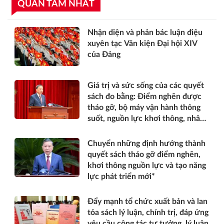
QUAN TÂM NHẤT
Nhận diện và phản bác luận điệu
xuyên tạc Văn kiện Đại hội XIV
của Đảng
Giá trị và sức sống của các quyết
sách đo bằng: Điểm nghẽn được
tháo gỡ, bộ máy vận hành thông
suốt, nguồn lực khơi thông, nhân
dân được thụ hưởng thiết thực
hơn*
Chuyển những định hướng thành
quyết sách tháo gỡ điểm nghẽn,
khơi thông nguồn lực và tạo năng
lực phát triển mới*
Đẩy mạnh tổ chức xuất bản và lan
tỏa sách lý luận, chính trị, đáp ứng
yêu cầu công tác tư tưởng, lý luận