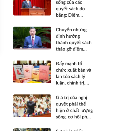
sống của các
quyết sách đo
bằng: Điểm
nghẽn được tháo
gỡ, bộ máy vận
Chuyển những
hành thông suốt,
định hướng
nguồn lực khơi
thành quyết sách
thông, nhân dân
tháo gỡ điểm
được thụ hưởng
nghẽn, khơi
thiết thực hơn*
thông nguồn lực
Đẩy mạnh tổ
và tạo năng lực
chức xuất bản và
phát triển mới*
lan tỏa sách lý
luận, chính trị,
đáp ứng yêu cầu
công tác tư
Giá trị của nghị
tưởng, lý luận
quyết phải thể
trong bối cảnh
hiện ở chất lượng
mới
sống, cơ hội phát
triển, sự an toàn,
niềm tin và hạnh