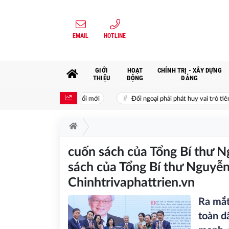
EMAIL
HOTLINE
GIỚI
HOẠT
CHÍNH TRỊ - XÂY DỰNG
THIỆU
ĐỘNG
ĐẢNG
ư nhân trong thời kỳ đổi mới
Đối ngoại phải phát huy vai trò tiên pho
cuốn sách của Tổng Bí thư N
sách của Tổng Bí thư Nguyễn
Chinhtrivaphattrien.vn
Ra mắt
toàn d