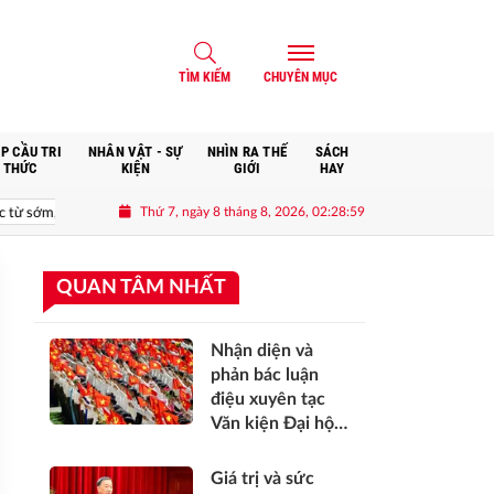
TÌM KIẾM
CHUYÊN MỤC
P CẦU TRI
NHÂN VẬT - SỰ
NHÌN RA THẾ
SÁCH
THỨC
KIỆN
GIỚI
HAY
Thứ 7, ngày 8 tháng 8, 2026, 02:28:59
, từ xa; mở đường, kết nối và tranh thủ nguồn lực phát triển*
Giá trị
QUAN TÂM NHẤT
Nhận diện và
phản bác luận
điệu xuyên tạc
Văn kiện Đại hội
XIV của Đảng
Giá trị và sức