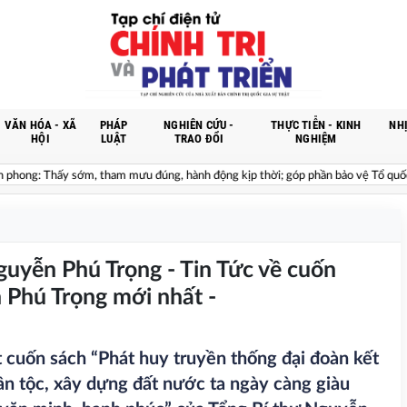
VĂN HÓA - XÃ
PHÁP
NGHIÊN CỨU -
THỰC TIỄN - KINH
NHỊ
HỘI
LUẬT
TRAO ĐỔI
NGHIỆM
ng: Thấy sớm, tham mưu đúng, hành động kịp thời; góp phần bảo vệ Tổ quốc từ sớm
guyễn Phú Trọng - Tin Tức về cuốn
 Phú Trọng mới nhất -
 cuốn sách “Phát huy truyền thống đại đoàn kết
ân tộc, xây dựng đất nước ta ngày càng giàu