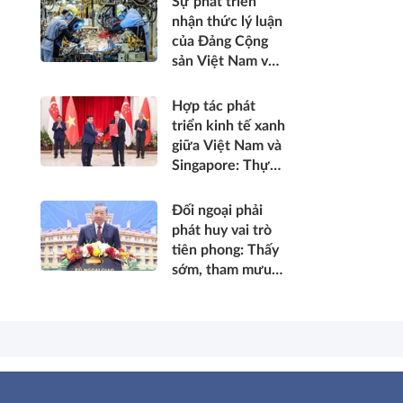
Sự phát triển
phúc của nhân
nhận thức lý luận
dân*
của Đảng Cộng
sản Việt Nam về
phát triển kinh tế
tư nhân trong
Hợp tác phát
thời kỳ đổi mới
triển kinh tế xanh
giữa Việt Nam và
Singapore: Thực
trạng, tiềm năng
và khuyến nghị
Đối ngoại phải
chính sách
phát huy vai trò
tiên phong: Thấy
sớm, tham mưu
đúng, hành động
kịp thời; góp
phần bảo vệ Tổ
quốc từ sớm, từ
xa; mở đường,
kết nối và tranh