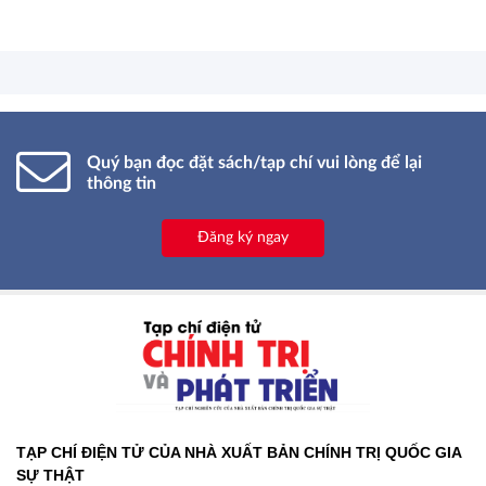
xa; mở đường, kết nối và tranh
thủ nguồn lực phát triển*
Quý bạn đọc đặt sách/tạp chí vui lòng để lại
thông tin
Đăng ký ngay
TẠP CHÍ ĐIỆN TỬ CỦA NHÀ XUẤT BẢN CHÍNH TRỊ QUỐC GIA
SỰ THẬT