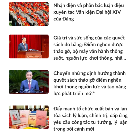
Nhận diện và phản bác luận điệu
xuyên tạc Văn kiện Đại hội XIV
của Đảng
Giá trị và sức sống của các quyết
sách đo bằng: Điểm nghẽn được
tháo gỡ, bộ máy vận hành thông
suốt, nguồn lực khơi thông, nhân
dân được thụ hưởng thiết thực
hơn*
Chuyển những định hướng thành
quyết sách tháo gỡ điểm nghẽn,
khơi thông nguồn lực và tạo năng
lực phát triển mới*
Đẩy mạnh tổ chức xuất bản và lan
tỏa sách lý luận, chính trị, đáp ứng
yêu cầu công tác tư tưởng, lý luận
trong bối cảnh mới