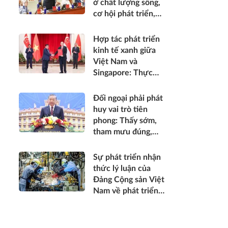
ở chất lượng sống,
được thụ hưởng
cơ hội phát triển,
thiết thực hơn*
sự an toàn, niềm tin
và hạnh phúc của
Hợp tác phát triển
nhân dân*
kinh tế xanh giữa
Việt Nam và
Singapore: Thực
trạng, tiềm năng và
khuyến nghị chính
Đối ngoại phải phát
sách
huy vai trò tiên
phong: Thấy sớm,
tham mưu đúng,
hành động kịp thời;
góp phần bảo vệ Tổ
Sự phát triển nhận
quốc từ sớm, từ xa;
thức lý luận của
mở đường, kết nối
Đảng Cộng sản Việt
và tranh thủ nguồn
Nam về phát triển
lực phát triển*
kinh tế tư nhân
trong thời kỳ đổi
mới