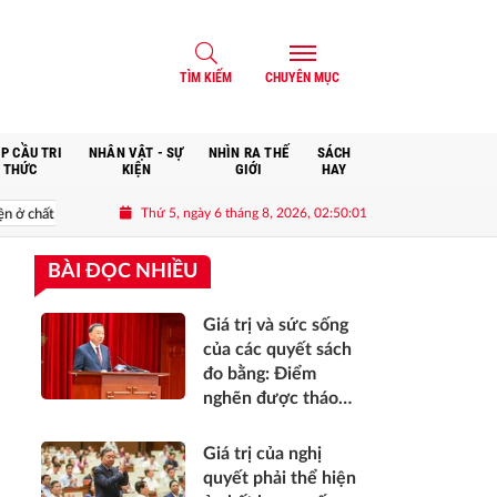
TÌM KIẾM
CHUYÊN MỤC
P CẦU TRI
NHÂN VẬT - SỰ
NHÌN RA THẾ
SÁCH
THỨC
KIỆN
GIỚI
HAY
Thứ 5, ngày 6 tháng 8, 2026, 02:50:02
ng, cơ hội phát triển, sự an toàn, niềm tin và hạnh phúc của nhân dân*
BÀI ĐỌC NHIỀU
Giá trị và sức sống
của các quyết sách
đo bằng: Điểm
nghẽn được tháo
gỡ, bộ máy vận
hành thông suốt,
Giá trị của nghị
nguồn lực khơi
quyết phải thể hiện
thông, nhân dân