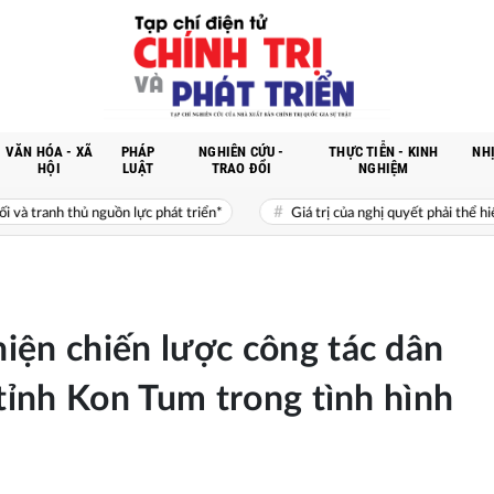
VĂN HÓA - XÃ
PHÁP
NGHIÊN CỨU -
THỰC TIỄN - KINH
NHỊ
HỘI
LUẬT
TRAO ĐỔI
NGHIỆM
ồn lực phát triển*
Giá trị của nghị quyết phải thể hiện ở chất lượng số
iện chiến lược công tác dân
 tỉnh Kon Tum trong tình hình