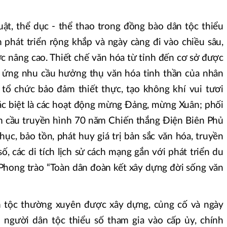
ật, thể dục - thể thao trong đồng bào dân tộc thiểu
 phát triển rộng khắp và ngày càng đi vào chiều sâu,
 nâng cao. Thiết chế văn hóa từ tỉnh đến cơ sở được
p ứng nhu cầu hưởng thụ văn hóa tinh thần của nhân
tổ chức bảo đảm thiết thực, tạo không khí vui tươi
ặc biệt là các hoạt động mừng Đảng, mừng Xuân; phối
m cầu truyền hình 70 năm Chiến thắng Điện Biên Phủ
hục, bảo tồn, phát huy giá trị bản sắc văn hóa, truyền
ố, các di tích lịch sử cách mạng gắn với phát triển du
i. Phong trào “Toàn dân đoàn kết xây dựng đời sống văn
n tộc thường xuyên được xây dựng, củng cố và ngày
bộ người dân tộc thiểu số tham gia vào cấp ủy, chính