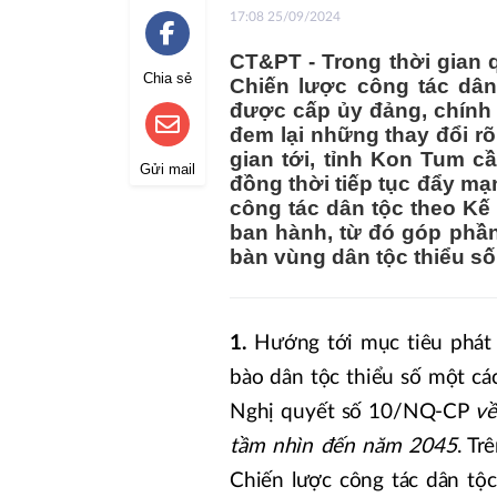
17:08 25/09/2024
CT&PT - Trong thời gian q
Chia sẻ
Chiến lược công tác dân 
được cấp ủy đảng, chính 
đem lại những thay đổi rõ
gian tới, tỉnh Kon Tum c
Gửi mail
đồng thời tiếp tục đẩy mạn
công tác dân tộc theo K
ban hành, từ đó góp phần t
bàn vùng dân tộc thiểu số
1.
Hướng tới mục tiêu phát 
bào dân tộc thiểu số một c
Nghị quyết số 10/NQ-CP
về
tầm nhìn đến năm 2045
. Tr
Chiến lược công tác dân tộc