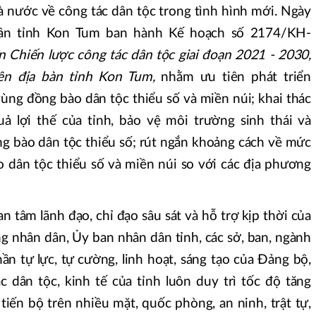
à nước về công tác dân tộc trong tình hình mới. Ngày
ân tỉnh Kon Tum ban hành Kế hoạch số 2174/KH-
n Chiến lược công tác dân tộc giai đoạn 2021 - 2030,
n địa bàn tỉnh Kon Tum,
nhằm ưu tiên phát triển
ùng đồng bào dân tộc thiểu số và miền núi; khai thác
ả lợi thế của tỉnh, bảo vệ môi trường sinh thái và
ng bào dân tộc thiểu số; rút ngắn khoảng cách về mức
 dân tộc thiểu số và miền núi so với các địa phương
tâm lãnh đạo, chỉ đạo sâu sát và hỗ trợ kịp thời của
g nhân dân, Ủy ban nhân dân tỉnh, các sở, ban, ngành
hần tự lực, tự cường, linh hoạt, sáng tạo của Đảng bộ,
 dân tộc, kinh tế của tỉnh luôn duy trì tốc độ tăng
 tiến bộ trên nhiều mặt, quốc phòng, an ninh, trật tự,