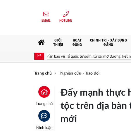
EMAIL
HOTLINE
GIỚI
HOẠT
CHÍNH TRỊ - XÂY DỰNG
THIỆU
ĐỘNG
ĐẢNG
thời; góp phần bảo vệ Tổ quốc từ sớm, từ xa; mở đường, kết nối và tranh thủ ngu
Trang chủ
Nghiên cứu - Trao đổi
Đẩy mạnh thực h
tộc trên địa bàn
Trang chủ
mới
Bình luận