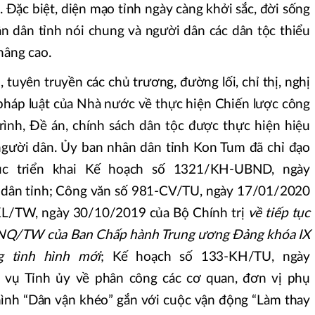
. Đặc biệt, diện mạo tỉnh ngày càng khởi sắc, đời sống
ân dân tỉnh nói chung và người dân các dân tộc thiểu
nâng cao.
, tuyên truyền các chủ trương, đường lối, chỉ thị, nghị
 pháp luật của Nhà nước về thực hiện Chiến lược công
rình, Đề án, chính sách dân tộc được thực hiện hiệu
 người dân. Ủy ban nhân dân tỉnh Kon Tum đã chỉ đạo
tục triển khai Kế hoạch số 1321/KH-UBND, ngày
dân tỉnh; Công văn số 981-CV/TU, ngày 17/01/2020
-KL/TW, ngày 30/10/2019 của Bộ Chính trị
về tiếp tục
-NQ/TW của Ban Chấp hành Trung ương Đảng khóa IX
g tình hình mới
; Kế hoạch số 133-KH/TU, ngày
vụ Tỉnh ủy về phân công các cơ quan, đơn vị phụ
hình “Dân vận khéo” gắn với cuộc vận động “Làm thay