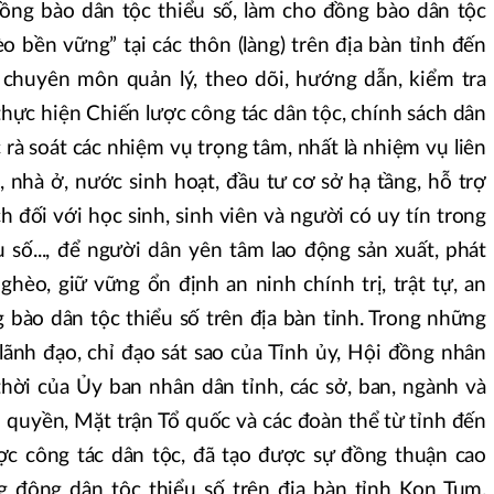
đồng bào dân tộc thiểu số, làm cho đồng bào dân tộc
o bền vững” tại các thôn (làng) trên địa bàn tỉnh đến
chuyên môn quản lý, theo dõi, hướng dẫn, kiểm tra
 thực hiện Chiến lược công tác dân tộc, chính sách dân
c rà soát các nhiệm vụ trọng tâm, nhất là nhiệm vụ liên
, nhà ở, nước sinh hoạt, đầu tư cơ sở hạ tầng, hỗ trợ
ch đối với học sinh, sinh viên và người có uy tín trong
 số..., để người dân yên tâm lao động sản xuất, phát
nghèo, giữ vững ổn định an ninh chính trị, trật tự, an
g bào dân tộc thiểu số trên địa bàn tỉnh. Trong những
ãnh đạo, chỉ đạo sát sao của Tỉnh ủy, Hội đồng nhân
thời của Ủy ban nhân dân tỉnh, các sở, ban, ngành và
 quyền, Mặt trận Tổ quốc và các đoàn thể từ tỉnh đến
ợc công tác dân tộc, đã tạo được sự đồng thuận cao
g đông dân tộc thiểu số trên địa bàn tỉnh Kon Tum.