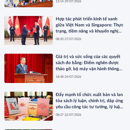
13:14 29/07/2026
Hợp tác phát triển kinh tế xanh
giữa Việt Nam và Singapore: Thực
trạng, tiềm năng và khuyến nghị
chính sách
08:20 27/07/2026
Giá trị và sức sống của các quyết
sách đo bằng: Điểm nghẽn được
tháo gỡ, bộ máy vận hành thông
suốt, nguồn lực khơi thông, nhân
18:48 24/07/2026
dân được thụ hưởng thiết thực
hơn*
Đẩy mạnh tổ chức xuất bản và lan
tỏa sách lý luận, chính trị, đáp ứng
yêu cầu công tác tư tưởng, lý luận
trong bối cảnh mới
08:27 22/07/2026