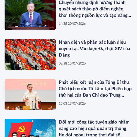
Chuyển những định hướng thành
quyết sách tháo gỡ điểm nghẽn,
khơi thông nguồn lực và tạo năng
lực phát triển mới*
14:35 20/07/2026
Nhận diện và phản bác luận điệu
xuyên tạc Văn kiện Đại hội XIV của
Đảng
08:18 15/07/2026
Phát biểu kết luận của Tổng Bí thư,
Chủ tịch nước Tô Lâm tại Phiên họp
thứ hai của Ban Chỉ đạo Trung
ương về phát triển văn hóa Việt
15:03 13/07/2026
Nam
Đổi mới công tác tuyên giáo nhằm
nâng cao hiệu quả quản trị thông
tin đối ngoại trong thời đại số