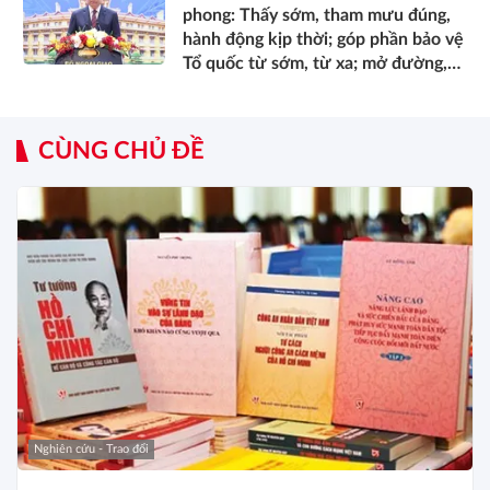
phong: Thấy sớm, tham mưu đúng,
hành động kịp thời; góp phần bảo vệ
Tổ quốc từ sớm, từ xa; mở đường,
kết nối và tranh thủ nguồn lực phát
triển*
CÙNG CHỦ ĐỀ
Nghiên cứu - Trao đổi