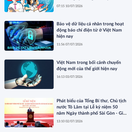
07:15 10/07/2026
Bảo vệ dữ liệu cá nhân trong hoạt
động báo chí điện tử ở Việt Nam
hiện nay
11:56 07/07/2026
Việt Nam trong bối cảnh chuyển
động mới của thế giới hiện nay
16:13 03/07/2026
Phát biểu của Tổng Bí thư, Chủ tịch
nước Tô Lâm tại Lễ kỷ niệm 50
năm Ngày thành phố Sài Gòn - Gia
Định vinh dự mang tên Chủ tịch Hồ
13:10 02/07/2026
Chí Minh