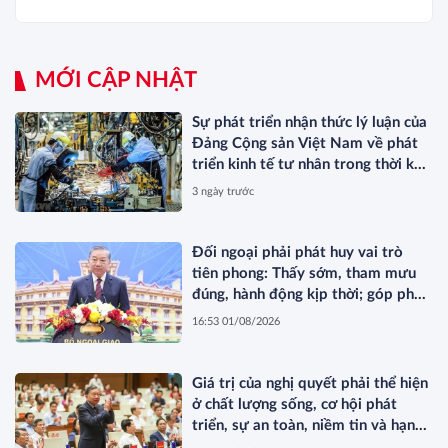
MỚI CẬP NHẬT
Sự phát triển nhận thức lý luận của
Đảng Cộng sản Việt Nam về phát
triển kinh tế tư nhân trong thời kỳ
đổi mới
3 ngày trước
Đối ngoại phải phát huy vai trò
tiên phong: Thấy sớm, tham mưu
đúng, hành động kịp thời; góp phần
bảo vệ Tổ quốc từ sớm, từ xa; mở
16:53 01/08/2026
đường, kết nối và tranh thủ nguồn
lực phát triển*
Giá trị của nghị quyết phải thể hiện
ở chất lượng sống, cơ hội phát
triển, sự an toàn, niềm tin và hạnh
phúc của nhân dân*