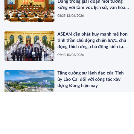
Đảng trong giai đoạn mới tương
xứng với tầm vóc lịch sử, văn hóa
và vị thế của đất nước, góp phần
08:35 12/06/2026
hiện thực hóa các mục tiêu chiến
lược của đất nước*
ASEAN cần phát huy mạnh mẽ hơn
tinh thần chủ động chiến lược, chủ
động thích ứng, chủ động kiến tạo
để đóng góp tích cực vào định hình
09:43 10/06/2026
các chuẩn mực và khuôn khổ hợp
tác của khu vực*
Tăng cường sự lãnh đạo của Tỉnh
ủy Lào Cai đối với công tác xây
dựng Đảng hiện nay
09:02 10/06/2026
Biến đổi cơ cấu giai cấp công nhân
ở tỉnh Lào Cai hiện nay: Thực trạng
và giải pháp
14:00 09/06/2026