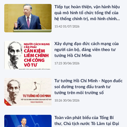
Tiếp tục hoàn thiện, vận hành hiệu
quả mô hình tổ chức tổng thể của
hệ thống chính trị, mô hình chính
quyền ba cấp, góp phần xây dựng
15:42 01/07/2026
nền quản trị quốc gia hiện đại, liêm
chính, kiến tạo và phục vụ nhân
dân*
Xây dựng đạo đức cách mạng của
người cán bộ, đảng viên theo tư
tưởng Hồ Chí Minh
17:23 30/06/2026
Tư tưởng Hồ Chí Minh - Ngọn đuốc
soi đường trong đấu tranh tư
tưởng trên môi trường số
10:26 30/06/2026
Toàn văn phát biểu của Tổng Bí
thư, Chủ tịch nước Tô Lâm tại Đại