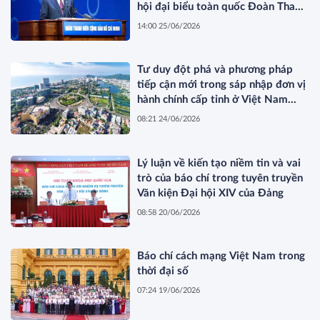
hội đại biểu toàn quốc Đoàn Thanh
niên Cộng sản Hồ Chí Minh lần thứ
14:00 25/06/2026
XIII
Tư duy đột phá và phương pháp
tiếp cận mới trong sáp nhập đơn vị
hành chính cấp tỉnh ở Việt Nam
hiện nay
08:21 24/06/2026
Lý luận về kiến tạo niềm tin và vai
trò của báo chí trong tuyên truyền
Văn kiện Đại hội XIV của Đảng
08:58 20/06/2026
Báo chí cách mạng Việt Nam trong
thời đại số
07:24 19/06/2026