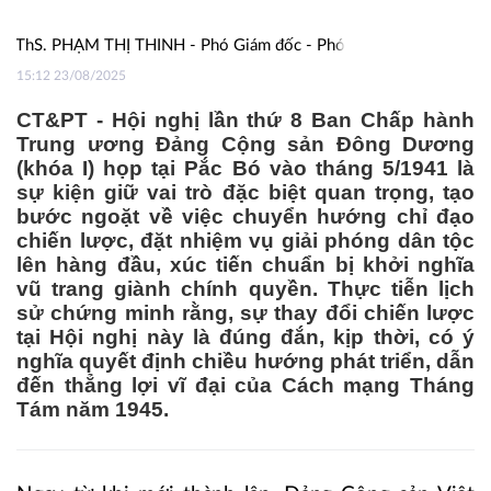
ThS. PHẠM THỊ THINH - Phó Giám đốc - Phó Tổng Biên tập Nhà xuất b
15:12 23/08/2025
CT&PT - Hội nghị lần thứ 8 Ban Chấp hành
Trung ương Đảng Cộng sản Đông Dương
(khóa I) họp tại Pắc Bó vào tháng 5/1941 là
sự kiện giữ vai trò đặc biệt quan trọng, tạo
bước ngoặt về việc chuyển hướng chỉ đạo
chiến lược, đặt nhiệm vụ giải phóng dân tộc
lên hàng đầu, xúc tiến chuẩn bị khởi nghĩa
vũ trang giành chính quyền. Thực tiễn lịch
sử chứng minh rằng, sự thay đổi chiến lược
tại Hội nghị này là đúng đắn, kịp thời, có ý
nghĩa quyết định chiều hướng phát triển, dẫn
đến thẳng lợi vĩ đại của Cách mạng Tháng
Tám năm 1945.