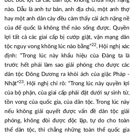
bức bóc lột cả các dân tộc không chừa một hạng
nào. Dẫu là anh tư bản, anh địa chủ, một anh thợ
hay một anh dân cày đều cảm thấy cái ách nặng nề
của đế quốc là không thể nào sống được. Quyền
lợi tất cả các giai cấp bị cướp giật, vận mạng dân
22
tộc nguy vong không lúc nào bằng”
. Hội nghị xác
định: “Trong lúc này khẩu hiệu của Đảng ta là
trước hết phải làm sao giải phóng cho được các
dân tộc Đông Dương ra khỏi ách của giặc Pháp -
23
Nhật”
. Hội nghị chỉ rõ: “Trong lúc này quyền lợi
của bộ phận, của giai cấp phải đặt dưới sự sinh tử,
tồn vong của quốc gia, của dân tộc. Trong lúc này
nếu không giải quyết được vấn đề dân tộc giải
phóng, không đòi được độc lập, tự do cho toàn
thể dân tộc, thì chẳng những toàn thể quốc gia