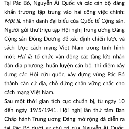
Tại Pác Bó, Nguyễn Ái Quốc và các cán bộ đảng
khẩn trương tập trung vào hai công việc chính:
Một là,
nhân danh đại biểu của Quốc tế Cộng sản,
Người gửi thư triệu tập Hội nghị Trung ương Đảng
Cộng sản Đông Dương để xác định chiến lược và
sách lược cách mạng Việt Nam trong tình hình
mới;
Hai là,
tổ chức vận động các tầng lớp nhân
dân địa phương, huấn luyện cán bộ, thí điểm xây
dựng các Hội cứu quốc, xây dựng vùng Pác Bó
thành căn cứ địa, chỗ đứng chân vững chắc cho
cách mạng Việt Nam.
Sau một thời gian tích cực chuẩn bị, từ ngày 10
đến ngày 19/5/1941, Hội nghị lần thứ tám Ban
Chấp hành Trung ương Đảng mở rộng đã diễn ra
tại Pác Bó dưới sự chủ trì của Nguyễn Ái Quốc.