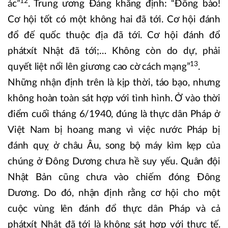
12
ác”
. Trung ương Đảng khẳng định: “Đồng bào!
Cơ hội tốt có một không hai đã tới. Cơ hội đánh
đổ đế quốc thuộc địa đã tới. Cơ hội đánh đổ
phátxít Nhật đã tới;… Không còn do dự, phải
13
quyết liệt nổi lên giương cao cờ cách mạng”
.
Những nhận định trên là kịp thời, táo bạo, nhưng
không hoàn toàn sát hợp với tình hình. Ở vào thời
điểm cuối tháng 6/1940, đúng là thực dân Pháp ở
Việt Nam bị hoang mang vì việc nước Pháp bị
đánh quỵ ở châu Âu, song bộ máy kìm kẹp của
chúng ở Đông Dương chưa hề suy yếu. Quân đội
Nhật Bản cũng chưa vào chiếm đóng Đông
Dương. Do đó, nhận định rằng cơ hội cho một
cuộc vùng lên đánh đổ thực dân Pháp và cả
phátxít Nhật đã tới là không sát hợp với thực tế.