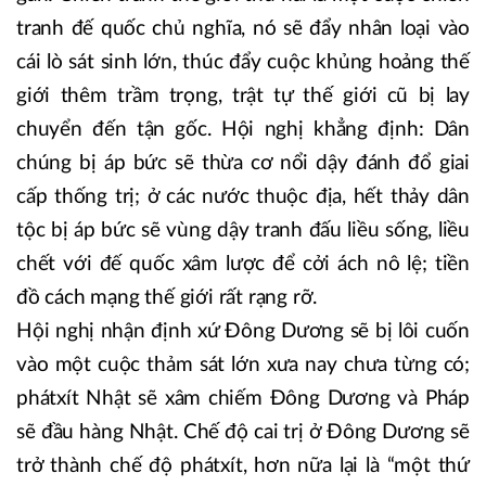
tranh đế quốc chủ nghĩa, nó sẽ đẩy nhân loại vào
cái lò sát sinh lớn, thúc đẩy cuộc khủng hoảng thế
giới thêm trầm trọng, trật tự thế giới cũ bị lay
chuyển đến tận gốc. Hội nghị khẳng định: Dân
chúng bị áp bức sẽ thừa cơ nổi dậy đánh đổ giai
cấp thống trị; ở các nước thuộc địa, hết thảy dân
tộc bị áp bức sẽ vùng dậy tranh đấu liều sống, liều
chết với đế quốc xâm lược để cởi ách nô lệ; tiền
đồ cách mạng thế giới rất rạng rỡ.
Hội nghị nhận định xứ Đông Dương sẽ bị lôi cuốn
vào một cuộc thảm sát lớn xưa nay chưa từng có;
phátxít Nhật sẽ xâm chiếm Đông Dương và Pháp
sẽ đầu hàng Nhật. Chế độ cai trị ở Đông Dương sẽ
trở thành chế độ phátxít, hơn nữa lại là “một thứ