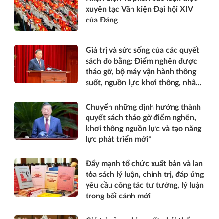
xuyên tạc Văn kiện Đại hội XIV
của Đảng
Giá trị và sức sống của các quyết
sách đo bằng: Điểm nghẽn được
tháo gỡ, bộ máy vận hành thông
suốt, nguồn lực khơi thông, nhân
dân được thụ hưởng thiết thực
hơn*
Chuyển những định hướng thành
quyết sách tháo gỡ điểm nghẽn,
khơi thông nguồn lực và tạo năng
lực phát triển mới*
Đẩy mạnh tổ chức xuất bản và lan
tỏa sách lý luận, chính trị, đáp ứng
yêu cầu công tác tư tưởng, lý luận
trong bối cảnh mới