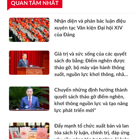
QUAN TÂM NHẤT
Nhận diện và phản bác luận điệu
xuyên tạc Văn kiện Đại hội XIV
của Đảng
Giá trị và sức sống của các quyết
sách đo bằng: Điểm nghẽn được
tháo gỡ, bộ máy vận hành thông
suốt, nguồn lực khơi thông, nhân
dân được thụ hưởng thiết thực
hơn*
Chuyển những định hướng thành
quyết sách tháo gỡ điểm nghẽn,
khơi thông nguồn lực và tạo năng
lực phát triển mới*
Đẩy mạnh tổ chức xuất bản và lan
tỏa sách lý luận, chính trị, đáp ứng