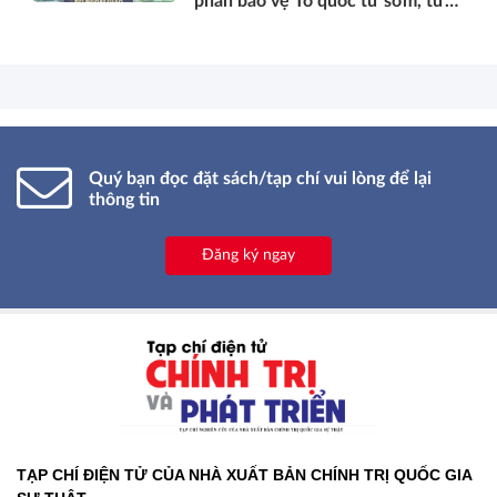
phần bảo vệ Tổ quốc từ sớm, từ
xa; mở đường, kết nối và tranh
thủ nguồn lực phát triển*
Quý bạn đọc đặt sách/tạp chí vui lòng để lại
thông tin
Đăng ký ngay
TẠP CHÍ ĐIỆN TỬ CỦA NHÀ XUẤT BẢN CHÍNH TRỊ QUỐC GIA