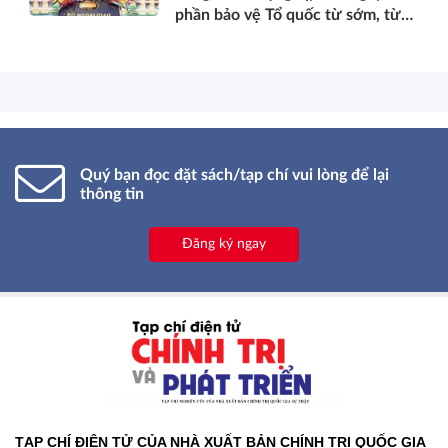
phần bảo vệ Tổ quốc từ sớm, từ
xa; mở đường, kết nối và tranh
thủ nguồn lực phát triển*
Quý bạn đọc đặt sách/tạp chí vui lòng để lại
thông tin
Đăng ký ngay
TẠP CHÍ ĐIỆN TỬ CỦA NHÀ XUẤT BẢN CHÍNH TRỊ QUỐC GIA