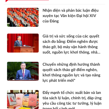
Nhận diện và phản bác luận điệu
xuyên tạc Văn kiện Đại hội XIV
của Đảng
Giá trị và sức sống của các quyết
sách đo bằng: Điểm nghẽn được
tháo gỡ, bộ máy vận hành thông
suốt, nguồn lực khơi thông, nhân
dân được thụ hưởng thiết thực
hơn*
Chuyển những định hướng thành
quyết sách tháo gỡ điểm nghẽn,
khơi thông nguồn lực và tạo năng
lực phát triển mới*
Đẩy mạnh tổ chức xuất bản và lan
tỏa sách lý luận, chính trị, đáp ứng
yêu cầu công tác tư tưởng, lý luận
trong bối cảnh mới