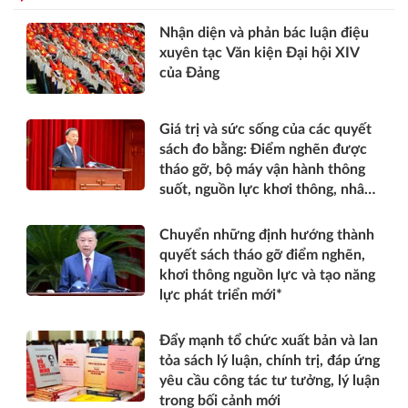
Nhận diện và phản bác luận điệu
xuyên tạc Văn kiện Đại hội XIV
của Đảng
Giá trị và sức sống của các quyết
sách đo bằng: Điểm nghẽn được
tháo gỡ, bộ máy vận hành thông
suốt, nguồn lực khơi thông, nhân
dân được thụ hưởng thiết thực
hơn*
Chuyển những định hướng thành
quyết sách tháo gỡ điểm nghẽn,
khơi thông nguồn lực và tạo năng
lực phát triển mới*
Đẩy mạnh tổ chức xuất bản và lan
tỏa sách lý luận, chính trị, đáp ứng
yêu cầu công tác tư tưởng, lý luận
trong bối cảnh mới