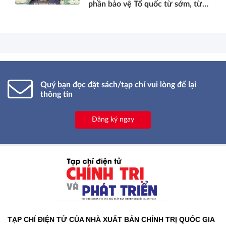
phần bảo vệ Tổ quốc từ sớm, từ
xa; mở đường, kết nối và tranh
thủ nguồn lực phát triển*
Quý bạn đọc đặt sách/tạp chí vui lòng để lại
thông tin
Đăng ký ngay
TẠP CHÍ ĐIỆN TỬ CỦA NHÀ XUẤT BẢN CHÍNH TRỊ QUỐC GIA