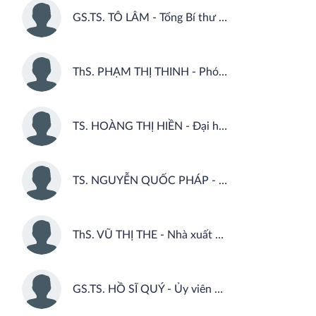
GS.TS. TÔ LÂM - Tổng Bí thư Ban Chấp hành Trung ương Đảng Cộng sản Việt Nam
ThS. PHẠM THỊ THINH - Phó Giám đốc - Phó Tổng Biên tập Nhà xuất bản Chính trị quốc gia Sự thật.
TS. HOÀNG THỊ HIỀN - Đại học Quốc gia Hà Nội
TS. NGUYỄN QUỐC PHÁP - Học viện Chính trị khu vực I
ThS. VŨ THỊ THE - Nhà xuất bản Chính trị quốc gia Sự thật
GS.TS. HỒ SĨ QUÝ - Ủy viên Hội đồng Lý luận Trung ương, Viện Hàn lâm Khoa học xã hội Việt Nam