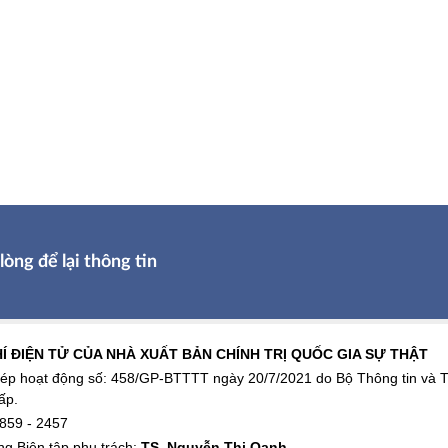
lòng để lại thông tin
Í ĐIỆN TỬ CỦA NHÀ XUẤT BẢN CHÍNH TRỊ QUỐC GIA SỰ THẬT
ép hoạt động số: 458/GP-BTTTT ngày 20/7/2021 do Bộ Thông tin và 
ấp.
859 - 2457
g Biên tập phụ trách:
TS. Nguyễn Thị Oanh