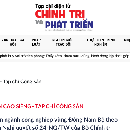
VĂN HÓA - XÃ
PHÁP
NGHIÊN CỨU -
THỰC TIỄN - KINH
NHỊ
HỘI
LUẬT
TRAO ĐỔI
NGHIỆM
 huy vai trò tiên phong: Thấy sớm, tham mưu đúng, hành động kịp thời; góp phần
Tạp chí Cộng sản
N CAO SIÊNG - TẠP CHÍ CỘNG SẢN
iển ngành công nghiệp vùng Đông Nam Bộ theo
n Nghị quyết số 24-NQ/TW của Bộ Chính trị