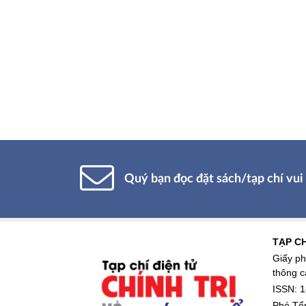
Quý bạn đọc đặt sách/tạp chí vui 
TẠP CH
Giấy ph
thông c
ISSN: 1
Phó Tổn