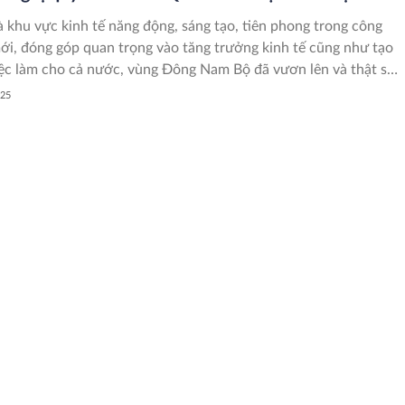
 khu vực kinh tế năng động, sáng tạo, tiên phong trong công
ới, đóng góp quan trọng vào tăng trưởng kinh tế cũng như tạo
iệc làm cho cả nước, vùng Đông Nam Bộ đã vươn lên và thật sự
“đầu tàu” trong phát triển kinh tế của cả nước nói chung và
025
 nghiệp nói riêng. Thời gian tới, việc tái cơ cấu ngành công
o hướng chuyên sâu nhằm tạo bước đột phá về năng suất, chất
u quả và năng lực cạnh tranh sẽ là định hướng phát triển quan
p ngành công nghiệp của vùng Đông Nam Bộ hội nhập sâu hơn
ới sản xuất và chuỗi giá trị toàn cầu.