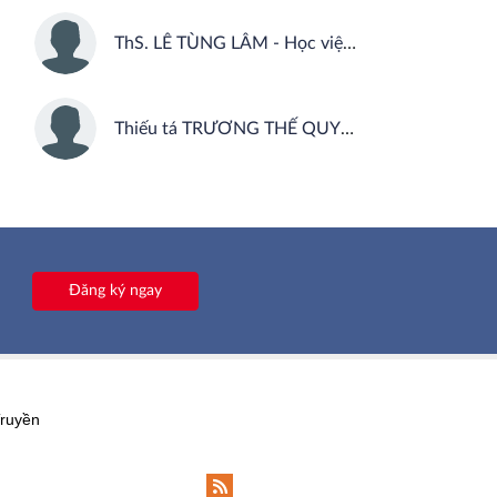
ThS. LÊ TÙNG LÂM - Học viện Báo chí và Tuyên truyền
Thiếu tá TRƯƠNG THẾ QUYỀN - Công an xã Kim Bảng, tỉnh Nghệ An
Đăng ký ngay
Truyền