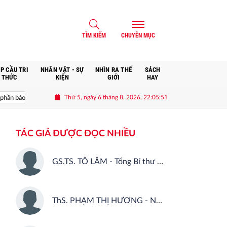
TÌM KIẾM
CHUYÊN MỤC
P CẦU TRI
NHÂN VẬT - SỰ
NHÌN RA THẾ
SÁCH
THỨC
KIỆN
GIỚI
HAY
Thứ 5, ngày 6 tháng 8, 2026, 22:05:52
 bảo vệ Tổ quốc từ sớm, từ xa; mở đường, kết nối và tranh thủ nguồn lực phát tr
TÁC GIẢ ĐƯỢC ĐỌC NHIỀU
GS.TS. TÔ LÂM - Tổng Bí thư Ban Chấp hành Trung ương Đảng Cộng sản Việt Nam
ThS. PHẠM THỊ HƯƠNG - Nhà xuất bản Chính trị quốc gia Sự thật