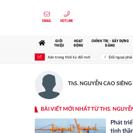
EMAIL
HOTLINE
GIỚI
HOẠT
CHÍNH TRỊ - XÂY DỰNG
THIỆU
ĐỘNG
ĐẢNG
 phát triển kinh tế tư nhân trong thời kỳ đổi mới
Đối ngoại phải phát
ThS. NGUYỄN CAO SIÊNG - 
BÀI VIẾT MỚI NHẤT TỪ THS. NGUYỄ
Phát tr
tinh thầ