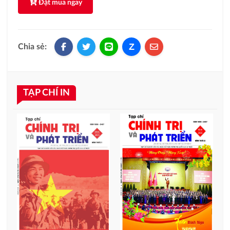
Đặt mua ngay
Z
Chia sẻ:
TẠP CHÍ IN