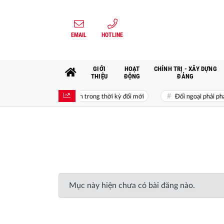
EMAIL
HOTLINE
GIỚI
HOẠT
CHÍNH TRỊ - XÂY DỰNG
THIỆU
ĐỘNG
ĐẢNG
hát triển kinh tế tư nhân trong thời kỳ đổi mới
Đối ngoại phải phát h
Mục này hiện chưa có bài đăng nào.