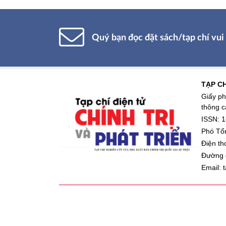
Quý bạn đọc đặt sách/tạp chí vui 
TẠP CH
Giấy ph
thông c
ISSN: 1
Phó Tổn
Điện th
Đường d
Email: 