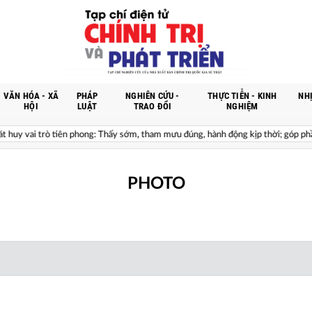
VĂN HÓA - XÃ
PHÁP
NGHIÊN CỨU -
THỰC TIỄN - KINH
NHỊ
HỘI
LUẬT
TRAO ĐỔI
NGHIỆM
uy vai trò tiên phong: Thấy sớm, tham mưu đúng, hành động kịp thời; góp phần b
PHOTO