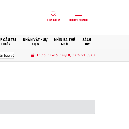
TÌM KIẾM
CHUYÊN MỤC
P CẦU TRI
NHÂN VẬT - SỰ
NHÌN RA THẾ
SÁCH
THỨC
KIỆN
GIỚI
HAY
Thứ 5, ngày 6 tháng 8, 2026, 21:53:07
ảo vệ Tổ quốc từ sớm, từ xa; mở đường, kết nối và tranh thủ nguồn lực phát triể